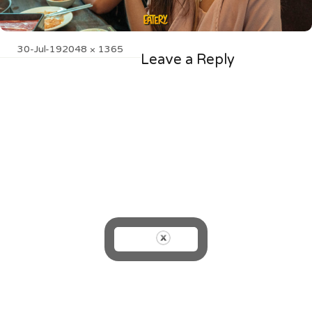
Posted
Full
30-Jul-19
2048 × 1365
Leave a Reply
on
size