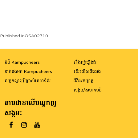
Post
Published in
OSA02710
navigation
អំពី Kampucheers
រឿងញ៉ាំរឿងធំ
ទាក់ទងមក Kampucheers
ដើរលើសពីលេង
លក្ខខណ្ឌប្រើប្រាស់គេហទំព័រ
ជិវិត/កម្សាន្ត
សង្គម/សហគមន៍
តាមដានលើបណ្តាញ
សង្គម: