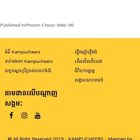
Post
Published in
Phnom-Chisor-Web-96
navigation
អំពី Kampucheers
រឿងញ៉ាំរឿងធំ
ទាក់ទងមក Kampucheers
ដើរលើសពីលេង
លក្ខខណ្ឌប្រើប្រាស់គេហទំព័រ
ជិវិត/កម្សាន្ត
សង្គម/សហគមន៍
តាមដានលើបណ្តាញ
សង្គម:
@ All Right Reserved 2019 - KAMPUCHEERS - Maintain by