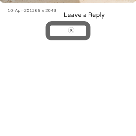
Posted
Full
10-Apr-20
1365 × 2048
Leave a Reply
on
size