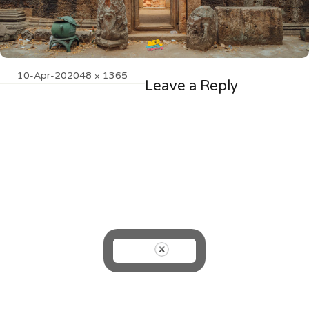
Posted
Full
10-Apr-20
2048 × 1365
Leave a Reply
on
size