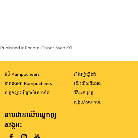
Post
Published in
Phnom-Chisor-Web-97
navigation
អំពី Kampucheers
រឿងញ៉ាំរឿងធំ
ទាក់ទងមក Kampucheers
ដើរលើសពីលេង
លក្ខខណ្ឌប្រើប្រាស់គេហទំព័រ
ជិវិត/កម្សាន្ត
សង្គម/សហគមន៍
តាមដានលើបណ្តាញ
សង្គម: