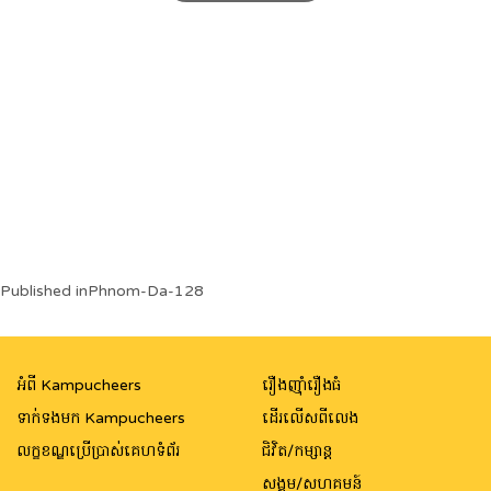
Post
Published in
Phnom-Da-128
navigation
អំពី Kampucheers
រឿងញ៉ាំរឿងធំ
ទាក់ទងមក Kampucheers
ដើរលើសពីលេង
លក្ខខណ្ឌប្រើប្រាស់គេហទំព័រ
ជិវិត/កម្សាន្ត
សង្គម/សហគមន៍