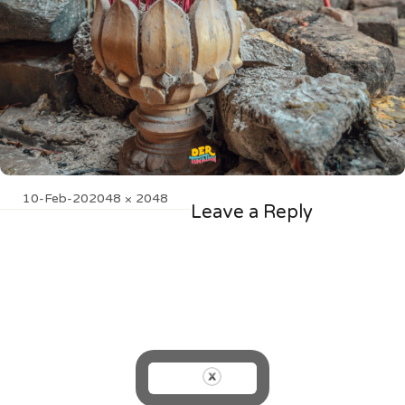
Posted
Full
10-Feb-20
2048 × 2048
Leave a Reply
on
size