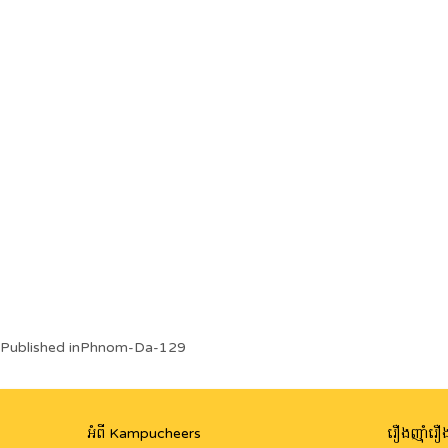
Post
Published in
Phnom-Da-129
navigation
អំពី Kampucheers
រឿងញ៉ាំរឿង