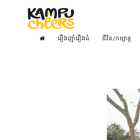
រឿងញ៉ាំរឿងធំ
ជីវិត/កម្សាន្ត