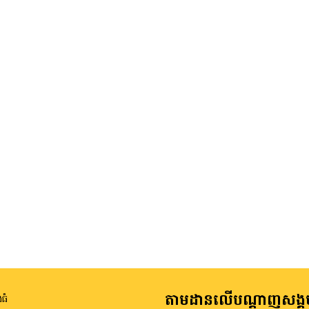
តាមដានលើបណ្តាញសង្គ
ធំ