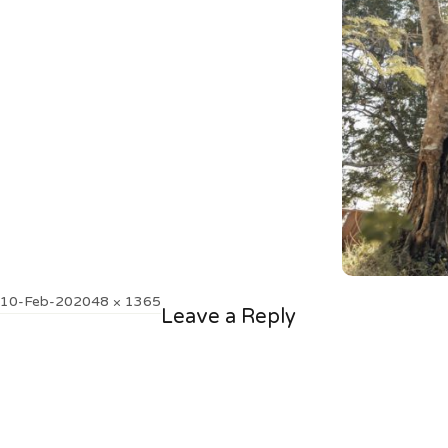
Posted
Full
10-Feb-20
2048 × 1365
Leave a Reply
on
size