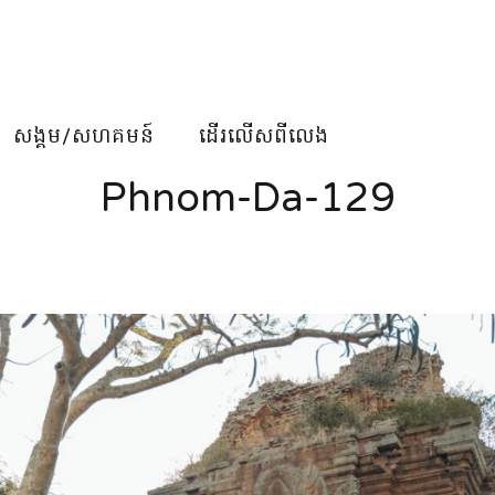
សង្គម/សហគមន៍
ដើរលើសពីលេង
Phnom-Da-129