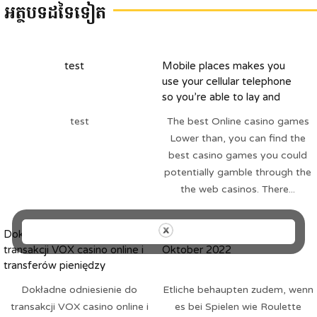
អត្ថបទដទៃទៀត
test
Mobile places makes you
use your cellular telephone
so you’re able to lay and
repay it towards next cellular
test
The best Online casino games
bill
Lower than, you can find the
best casino games you could
potentially gamble through the
the web casinos. There...
Dokładne odniesienie do
Gg Bet Bonus 30 Freebet
transakcji VOX casino online i
Oktober 2022
transferów pieniędzy
Dokładne odniesienie do
Etliche behaupten zudem, wenn
transakcji VOX casino online i
es bei Spielen wie Roulette