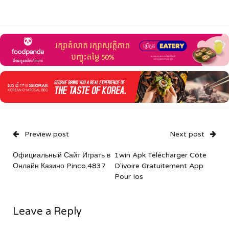
Preview post
Next post
Официальный Сайт Играть в
1win Apk Télécharger Côte
Онлайн Казино Pinco.4837
D'ivoire Gratuitement App
Pour Ios
Leave a Reply