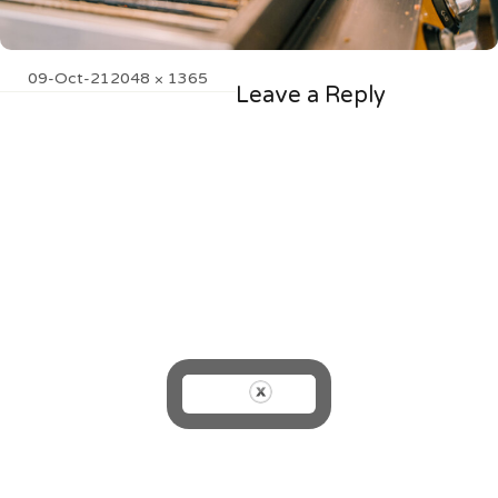
Posted
Full
09-Oct-21
2048 × 1365
Leave a Reply
on
size