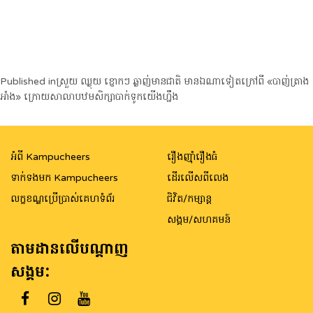
Post
Published in
ស្រួយ ឈ្ងុយ ខ្ញោកៗ ឆ្ងាញ់មានជាតិ មានឯណាទៀតក្រៅពី «បាញ់ត្រាង
អាំង» ក្រោយសាលាបឋមសិក្សាបាក់ទូកយើងហ្នឹង
navigation
អំពី Kampucheers
រឿងញ៉ាំរឿងធំ
ទាក់ទងមក Kampucheers
ដើរលើសពីលេង
លក្ខខណ្ឌប្រើប្រាស់គេហទំព័រ
ជិវិត/កម្សាន្ត
សង្គម/សហគមន៍
តាមដានលើបណ្តាញ
សង្គម: