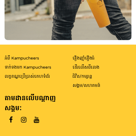
អំពី Kampucheers
រឿងញ៉ាំរឿងធំ
ទាក់ទងមក Kampucheers
ដើរលើសពីលេង
លក្ខខណ្ឌប្រើប្រាស់គេហទំព័រ
ជិវិត/កម្សាន្ត
សង្គម/សហគមន៍
តាមដានលើបណ្តាញ
សង្គម: