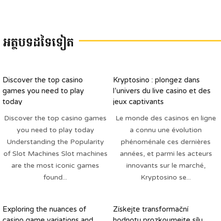
អត្ថបទដទៃទៀត
Discover the top casino
Kryptosino : plongez dans
games you need to play
l’univers du live casino et des
today
jeux captivants
Discover the top casino games
Le monde des casinos en ligne
you need to play today
a connu une évolution
Understanding the Popularity
phénoménale ces dernières
of Slot Machines Slot machines
années, et parmi les acteurs
are the most iconic games
innovants sur le marché,
found...
Kryptosino se...
Exploring the nuances of
Získejte transformační
casino game variations and
hodnotu prozkoumejte sílu