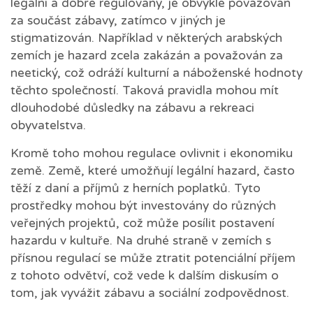
legální a dobře regulovaný, je obvykle považován
za součást zábavy, zatímco v jiných je
stigmatizován. Například v některých arabských
zemích je hazard zcela zakázán a považován za
neetický, což odráží kulturní a náboženské hodnoty
těchto společností. Taková pravidla mohou mít
dlouhodobé důsledky na zábavu a rekreaci
obyvatelstva.
Kromě toho mohou regulace ovlivnit i ekonomiku
země. Země, které umožňují legální hazard, často
těží z daní a příjmů z herních poplatků. Tyto
prostředky mohou být investovány do různých
veřejných projektů, což může posílit postavení
hazardu v kultuře. Na druhé straně v zemích s
přísnou regulací se může ztratit potenciální příjem
z tohoto odvětví, což vede k dalším diskusím o
tom, jak vyvážit zábavu a sociální zodpovědnost.