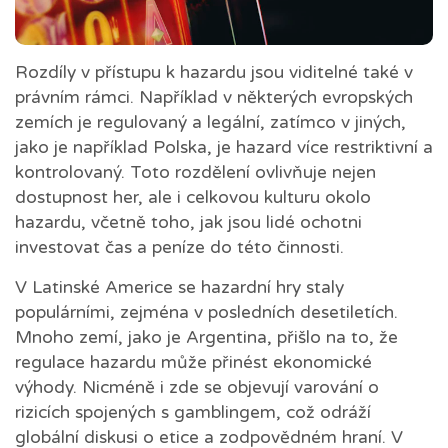
Rozdíly v přístupu k hazardu jsou viditelné také v
právním rámci. Například v některých evropských
zemích je regulovaný a legální, zatímco v jiných,
jako je například Polska, je hazard více restriktivní a
kontrolovaný. Toto rozdělení ovlivňuje nejen
dostupnost her, ale i celkovou kulturu okolo
hazardu, včetně toho, jak jsou lidé ochotni
investovat čas a peníze do této činnosti.
V Latinské Americe se hazardní hry staly
populárními, zejména v posledních desetiletích.
Mnoho zemí, jako je Argentina, přišlo na to, že
regulace hazardu může přinést ekonomické
výhody. Nicméně i zde se objevují varování o
rizicích spojených s gamblingem, což odráží
globální diskusi o etice a zodpovědném hraní. V