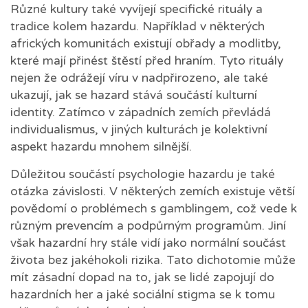
Různé kultury také vyvíjejí specifické rituály a
tradice kolem hazardu. Například v některých
afrických komunitách existují obřady a modlitby,
které mají přinést štěstí před hraním. Tyto rituály
nejen že odrážejí víru v nadpřirozeno, ale také
ukazují, jak se hazard stává součástí kulturní
identity. Zatímco v západních zemích převládá
individualismus, v jiných kulturách je kolektivní
aspekt hazardu mnohem silnější.
Důležitou součástí psychologie hazardu je také
otázka závislosti. V některých zemích existuje větší
povědomí o problémech s gamblingem, což vede k
různým prevencím a podpůrným programům. Jiní
však hazardní hry stále vidí jako normální součást
života bez jakéhokoli rizika. Tato dichotomie může
mít zásadní dopad na to, jak se lidé zapojují do
hazardních her a jaké sociální stigma se k tomu