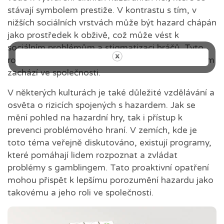
stávají symbolem prestiže. V kontrastu s tím, v
nižších sociálních vrstvách může být hazard chápán
jako prostředek k obživě, což může vést k
sociálním problémům a stigmatizaci hráčů. Tyto
rozdíly v chápání hazardu ovlivňují i to, jak se s ním
zachází ve společnosti.
V některých kulturách je také důležité vzdělávání a
osvěta o rizicích spojených s hazardem. Jak se
mění pohled na hazardní hry, tak i přístup k
prevenci problémového hraní. V zemích, kde je
toto téma veřejně diskutováno, existují programy,
které pomáhají lidem rozpoznat a zvládat
problémy s gamblingem. Tato proaktivní opatření
mohou přispět k lepšímu porozumění hazardu jako
takovému a jeho roli ve společnosti.