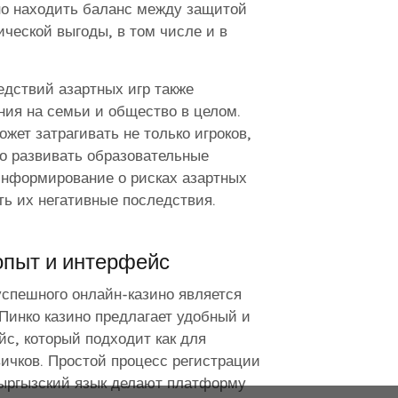
но находить баланс между защитой
ической выгоды, в том числе и в
дствий азартных игр также
ния на семьи и общество в целом.
жет затрагивать не только игроков,
но развивать образовательные
информирование о рисках азартных
ть их негативные последствия.
опыт и интерфейс
спешного онлайн-казино является
Пинко казино предлагает удобный и
с, который подходит как для
вичков. Простой процесс регистрации
кыргызский язык делают платформу