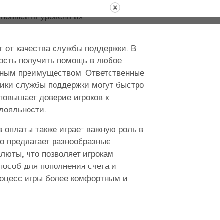
рии. Это позволяет привлечь
 повысить уровень их
т от качества службы поддержки. В
ость получить помощь в любое
льным преимуществом. Ответственные
ики службы поддержки могут быстро
повышает доверие игроков к
лояльности.
 оплаты также играет важную роль в
но предлагает разнообразные
люты, что позволяет игрокам
особ для пополнения счета и
роцесс игры более комфортным и