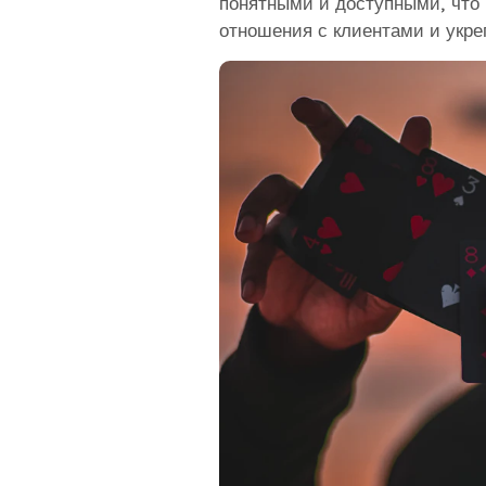
понятными и доступными, что 
отношения с клиентами и укре