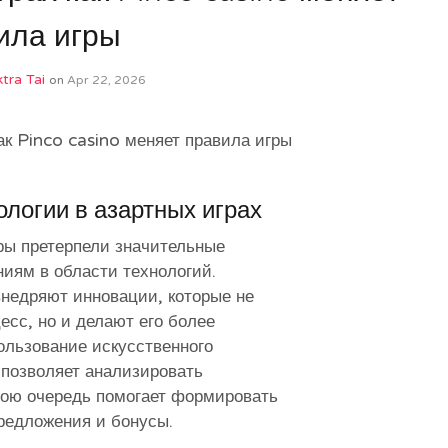
ила игры
tra Tai
on
Apr 22, 2026
ак Pinco casino меняет правила игры
логии в азартных играх
ры претерпели значительные
иям в области технологий.
внедряют инновации, которые не
есс, но и делают его более
ользование искусственного
 позволяет анализировать
свою очередь помогает формировать
редложения и бонусы.