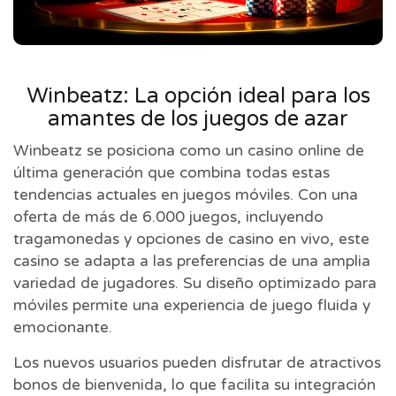
Winbeatz: La opción ideal para los
amantes de los juegos de azar
Winbeatz se posiciona como un casino online de
última generación que combina todas estas
tendencias actuales en juegos móviles. Con una
oferta de más de 6.000 juegos, incluyendo
tragamonedas y opciones de casino en vivo, este
casino se adapta a las preferencias de una amplia
variedad de jugadores. Su diseño optimizado para
móviles permite una experiencia de juego fluida y
emocionante.
Los nuevos usuarios pueden disfrutar de atractivos
bonos de bienvenida, lo que facilita su integración