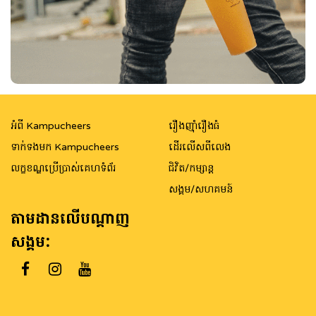
អំពី Kampucheers
រឿងញ៉ាំរឿងធំ
ទាក់ទងមក Kampucheers
ដើរលើសពីលេង
លក្ខខណ្ឌប្រើប្រាស់គេហទំព័រ
ជិវិត/កម្សាន្ត
សង្គម/សហគមន៍
តាមដានលើបណ្តាញ
សង្គម: