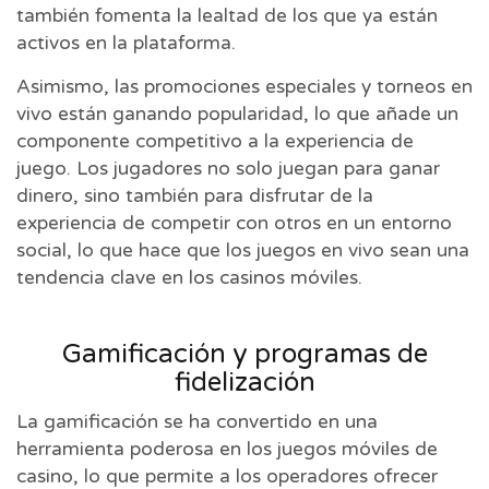
también fomenta la lealtad de los que ya están
activos en la plataforma.
Asimismo, las promociones especiales y torneos en
vivo están ganando popularidad, lo que añade un
componente competitivo a la experiencia de
juego. Los jugadores no solo juegan para ganar
dinero, sino también para disfrutar de la
experiencia de competir con otros en un entorno
social, lo que hace que los juegos en vivo sean una
tendencia clave en los casinos móviles.
Gamificación y programas de
fidelización
La gamificación se ha convertido en una
herramienta poderosa en los juegos móviles de
casino, lo que permite a los operadores ofrecer