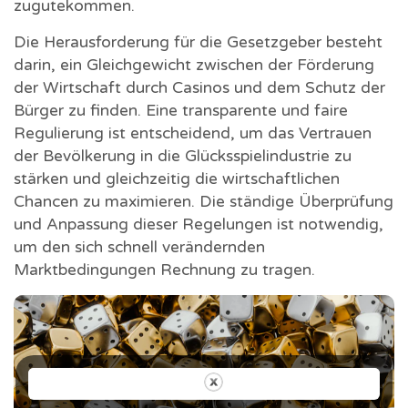
zugutekommen.
Die Herausforderung für die Gesetzgeber besteht
darin, ein Gleichgewicht zwischen der Förderung
der Wirtschaft durch Casinos und dem Schutz der
Bürger zu finden. Eine transparente und faire
Regulierung ist entscheidend, um das Vertrauen
der Bevölkerung in die Glücksspielindustrie zu
stärken und gleichzeitig die wirtschaftlichen
Chancen zu maximieren. Die ständige Überprüfung
und Anpassung dieser Regelungen ist notwendig,
um den sich schnell verändernden
Marktbedingungen Rechnung zu tragen.