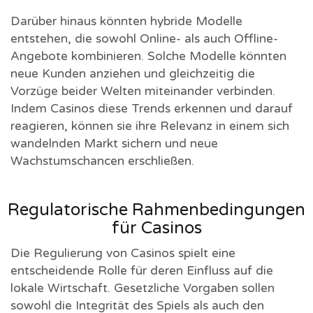
Darüber hinaus könnten hybride Modelle
entstehen, die sowohl Online- als auch Offline-
Angebote kombinieren. Solche Modelle könnten
neue Kunden anziehen und gleichzeitig die
Vorzüge beider Welten miteinander verbinden.
Indem Casinos diese Trends erkennen und darauf
reagieren, können sie ihre Relevanz in einem sich
wandelnden Markt sichern und neue
Wachstumschancen erschließen.
Regulatorische Rahmenbedingungen
für Casinos
Die Regulierung von Casinos spielt eine
entscheidende Rolle für deren Einfluss auf die
lokale Wirtschaft. Gesetzliche Vorgaben sollen
sowohl die Integrität des Spiels als auch den