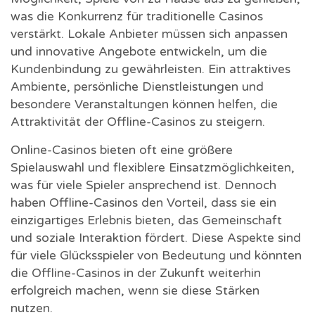
was die Konkurrenz für traditionelle Casinos
verstärkt. Lokale Anbieter müssen sich anpassen
und innovative Angebote entwickeln, um die
Kundenbindung zu gewährleisten. Ein attraktives
Ambiente, persönliche Dienstleistungen und
besondere Veranstaltungen können helfen, die
Attraktivität der Offline-Casinos zu steigern.
Online-Casinos bieten oft eine größere
Spielauswahl und flexiblere Einsatzmöglichkeiten,
was für viele Spieler ansprechend ist. Dennoch
haben Offline-Casinos den Vorteil, dass sie ein
einzigartiges Erlebnis bieten, das Gemeinschaft
und soziale Interaktion fördert. Diese Aspekte sind
für viele Glücksspieler von Bedeutung und könnten
die Offline-Casinos in der Zukunft weiterhin
erfolgreich machen, wenn sie diese Stärken
nutzen.