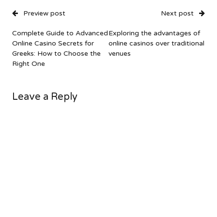
Preview post
Next post
Complete Guide to Advanced
Exploring the advantages of
Online Casino Secrets for
online casinos over traditional
Greeks: How to Choose the
venues
Right One
Leave a Reply