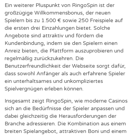
Ein weiterer Pluspunkt von RingoSpin ist der
großzügige Willkommensbonus, der neuen
Spielern bis zu 1.500 € sowie 250 Freispiele auf
die ersten drei Einzahlungen bietet. Solche
Angebote sind attraktiv und fördern die
Kundenbindung, indem sie den Spielern einen
Anreiz bieten, die Plattform auszuprobieren und
regelmäßig zurückzukehren. Die
Benutzerfreundlichkeit der Webseite sorgt dafür,
dass sowohl Anfänger als auch erfahrene Spieler
ein unterhaltsames und unkompliziertes
Spielvergnügen erleben können.
Insgesamt zeigt RingoSpin, wie moderne Casinos
sich an die Bedürfnisse der Spieler anpassen und
dabei gleichzeitig die Herausforderungen der
Branche adressieren. Die Kombination aus einem
breiten Spielangebot, attraktiven Boni und einem