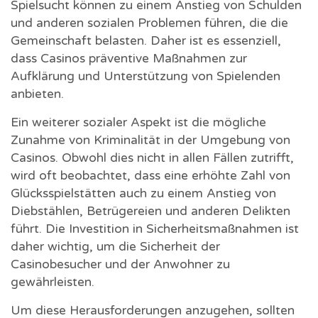
Spielsucht können zu einem Anstieg von Schulden
und anderen sozialen Problemen führen, die die
Gemeinschaft belasten. Daher ist es essenziell,
dass Casinos präventive Maßnahmen zur
Aufklärung und Unterstützung von Spielenden
anbieten.
Ein weiterer sozialer Aspekt ist die mögliche
Zunahme von Kriminalität in der Umgebung von
Casinos. Obwohl dies nicht in allen Fällen zutrifft,
wird oft beobachtet, dass eine erhöhte Zahl von
Glücksspielstätten auch zu einem Anstieg von
Diebstählen, Betrügereien und anderen Delikten
führt. Die Investition in Sicherheitsmaßnahmen ist
daher wichtig, um die Sicherheit der
Casinobesucher und der Anwohner zu
gewährleisten.
Um diese Herausforderungen anzugehen, sollten