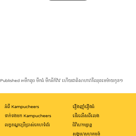
Post
Published in
មឹកតូច មឹកធំ មឹកអីក៏វ៉ាវ ហើយជាតិសាហាវគឺឈុតមេម៉ាយកូន១
navigation
អំពី Kampucheers
រឿងញ៉ាំរឿងធំ
ទាក់ទងមក Kampucheers
ដើរលើសពីលេង
លក្ខខណ្ឌប្រើប្រាស់គេហទំព័រ
ជិវិត/កម្សាន្ត
សង្គម/សហគមន៍