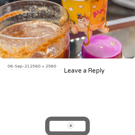
Posted
Full
06-Sep-21
2560 × 2560
Leave a Reply
on
size