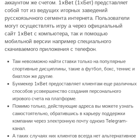
аккаунтом же счетом. 1xBet (1хБет) представляет
собой тот из ведущих игорных заведений
русскоязычного сегмента интернета. Пользователи
могут осуществлять игру а через официальный
сайт 1xBet с компьютера, так и помощью
мобильной версии например специального
скачиваемого приложения с телефон.
Там невозможно найти ставки только на популярные
спортивные дисциплины, такие а футбол, бокс, теннис и
биатлон же другие.
Букмекер 1xBet предоставляет клиентам еще различных
способов усовершенство создания персонального
игрового счета на платформе.
Помимо только, действующие адреса вы можете узнать
самостоятельно, обратившись в карьеру поддержки
компании через электронную почту одноиз Telegram-
канал.
А таких случаях них клиентов всегда нет альтернативное