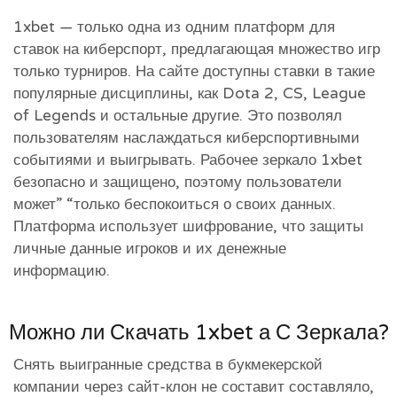
1xbet — только одна из одним платформ для
ставок на киберспорт, предлагающая множество игр
только турниров. На сайте доступны ставки в такие
популярные дисциплины, как Dota 2, CS, League
of Legends и остальные другие. Это позволял
пользователям наслаждаться киберспортивными
событиями и выигрывать. Рабочее зеркало 1xbet
безопасно и защищено, поэтому пользователи
может” “только беспокоиться о своих данных.
Платформа использует шифрование, что защиты
личные данные игроков и их денежные
информацию.
Можно ли Скачать 1xbet а С Зеркала?
Снять выигранные средства в букмекерской
компании через сайт-клон не составит составляло,