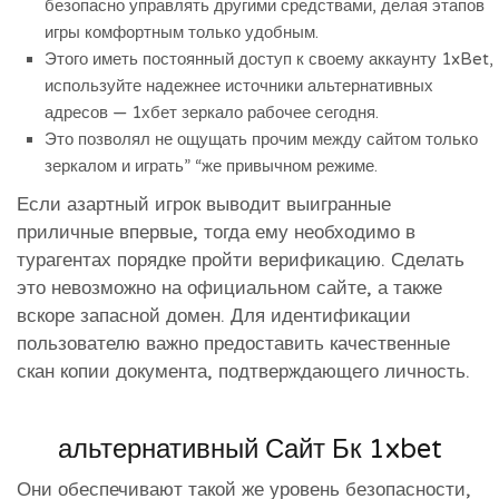
безопасно управлять другими средствами, делая этапов
игры комфортным только удобным.
Этого иметь постоянный доступ к своему аккаунту 1xBet,
используйте надежнее источники альтернативных
адресов — 1хбет зеркало рабочее сегодня.
Это позволял не ощущать прочим между сайтом только
зеркалом и играть” “же привычном режиме.
Если азартный игрок выводит выигранные
приличные впервые, тогда ему необходимо в
турагентах порядке пройти верификацию. Сделать
это невозможно на официальном сайте, а также
вскоре запасной домен. Для идентификации
пользователю важно предоставить качественные
скан копии документа, подтверждающего личность.
альтернативный Сайт Бк 1xbet
Они обеспечивают такой же уровень безопасности,