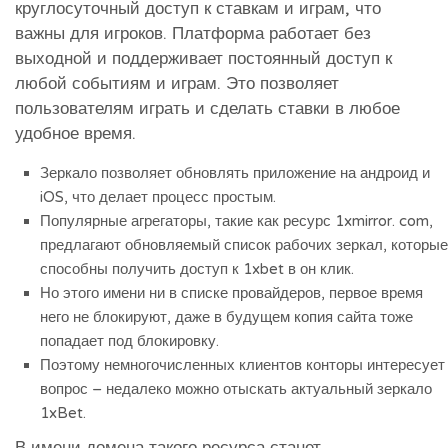
круглосуточный доступ к ставкам и играм, что
важны для игроков. Платформа работает без
выходной и поддерживает постоянный доступ к
любой событиям и играм. Это позволяет
пользователям играть и сделать ставки в любое
удобное время.
Зеркало позволяет обновлять приложение на андроид и
iOS, что делает процесс простым.
Популярные агрегаторы, такие как ресурс 1xmirror. com,
предлагают обновляемый список рабочих зеркал, которые
способны получить доступ к 1xbet в он клик.
Но этого имени ни в списке провайдеров, первое время
него не блокируют, даже в будущем копия сайта тоже
попадает под блокировку.
Поэтому немногочисленных клиентов конторы интересует
вопрос – недалеко можно отыскать актуальный зеркало
1xBet.
В имени домена такого ресурса станет