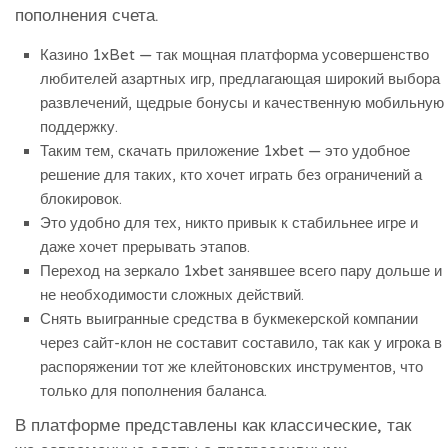
пополнения счета.
Казино 1xBet — так мощная платформа усовершенство
любителей азартных игр, предлагающая широкий выбора
развлечений, щедрые бонусы и качественную мобильную
поддержку.
Таким тем, скачать приложение 1xbet — это удобное
решение для таких, кто хочет играть без ограничений а
блокировок.
Это удобно для тех, никто привык к стабильнее игре и
даже хочет прерывать этапов.
Переход на зеркало 1xbet занявшее всего пару дольше и
не необходимости сложных действий.
Снять выигранные средства в букмекерской компании
через сайт-клон не составит составило, так как у игрока в
распоряжении тот же клейтоновских инструментов, что
только для пополнения баланса.
В платформе представлены как классические, так