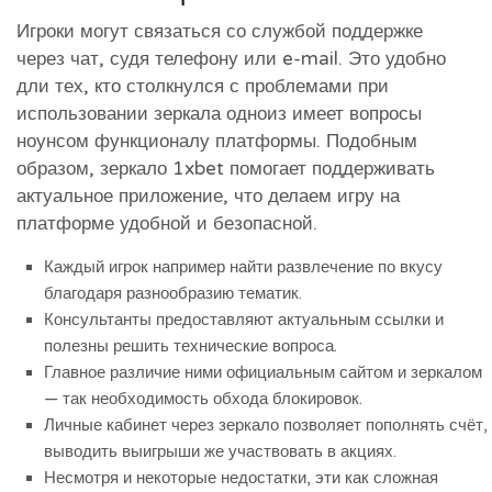
Игроки могут связаться со службой поддержке
через чат, судя телефону или e-mail. Это удобно
дли тех, кто столкнулся с проблемами при
использовании зеркала одноиз имеет вопросы
ноунсом функционалу платформы. Подобным
образом, зеркало 1xbet помогает поддерживать
актуальное приложение, что делаем игру на
платформе удобной и безопасной.
Каждый игрок например найти развлечение по вкусу
благодаря разнообразию тематик.
Консультанты предоставляют актуальным ссылки и
полезны решить технические вопроса.
Главное различие ними официальным сайтом и зеркалом
— так необходимость обхода блокировок.
Личные кабинет через зеркало позволяет пополнять счёт,
выводить выигрыши же участвовать в акциях.
Несмотря и некоторые недостатки, эти как сложная