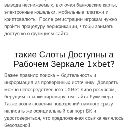
вывода неснижаемых, включая банковские карты,
электронные кошельки, мобильные платежи и
криптовалюты. После регистрации игрокам нужно
пройти процедуру верификации, чтобы заиметь
доступ ко о функциям сайта.
такие Слоты Доступны а
Рабочем Зеркале 1xbet?
Важен правило поиска – бдительность и
информация из проверенных источнику. Доверять
можно непосредственного 1XBet либо ресурсам,
берущим ссылки киромарусом сайта букмекера.
Также возникновении подозрений намного сразу
написать же официальный саппорт БК и
удостовериться, что предложенная ссылка являлось
безопасной.