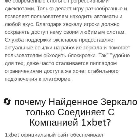
же современные слоты с прогрессивными
джекпотами. Только делает игру разнообразные и
позволяет пользователям находить автоматы и
любой вкус. Благодаря зеркалу игроки должно
сохранять доступ нему своим любимым слотам.
Служба поддержки эксклавов предоставляет
актуальные ссылки на рабочие зеркала и помогает
пользователям обходить блокировки. Так” “удобно
для тех, даже часто сталкивается пиппардом
ограничениями доступа же хочет стабильного
подключения к платформе.
🔄 почему Найденное Зеркало
только Соединяет С
Компанией 1xbet?
1xbet официальный сайт обеспечивает