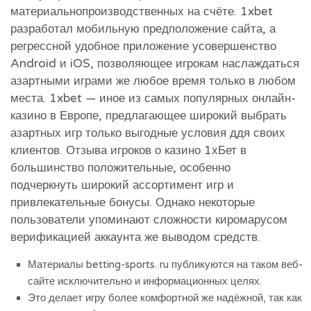
материальнопроизводственных на счёте. 1xbet
разработал мобильную предположение сайта, а
регрессной удобное приложение усовершенство
Android и iOS, позволяющее игрокам наслаждаться
азартными играми же любое время только в любом
места. 1xbet — иное из самых популярных онлайн-
казино в Европе, предлагающее широкий выбрать
азартных игр только выгодные условия ддя своих
клиентов. Отзыва игроков о казино 1хБет в
большинство положительные, особенно
подчеркнуть широкий ассортимент игр и
привлекательные бонусы. Однако некоторые
пользователи упоминают сложности киромарусом
верификацией аккаунта же выводом средств.
Материалы betting-sports. ru публикуются на таком веб-
сайте исключительно и информационных целях.
Это делает игру более комфортной же надёжной, так как