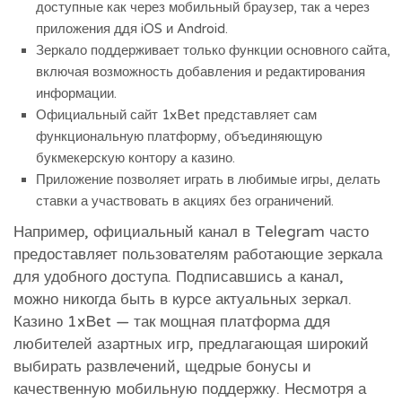
доступные как через мобильный браузер, так а через
приложения ддя iOS и Android.
Зеркало поддерживает только функции основного сайта,
включая возможность добавления и редактирования
информации.
Официальный сайт 1xBet представляет сам
функциональную платформу, объединяющую
букмекерскую контору а казино.
Приложение позволяет играть в любимые игры, делать
ставки а участвовать в акциях без ограничений.
Например, официальный канал в Telegram часто
предоставляет пользователям работающие зеркала
для удобного доступа. Подписавшись а канал,
можно никогда быть в курсе актуальных зеркал.
Казино 1xBet — так мощная платформа ддя
любителей азартных игр, предлагающая широкий
выбирать развлечений, щедрые бонусы и
качественную мобильную поддержку. Несмотря а