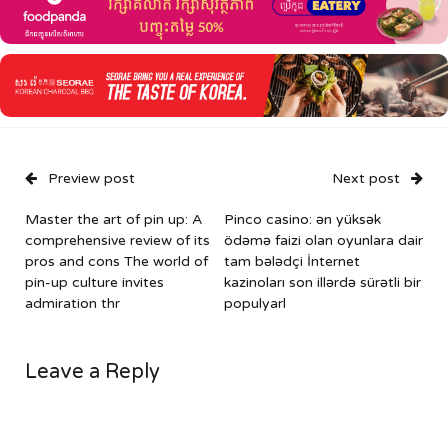
Preview post
Next post
Master the art of pin up: A
Pinco casino: ən yüksək
comprehensive review of its
ödəmə faizi olan oyunlara dair
pros and cons The world of
tam bələdçi İnternet
pin-up culture invites
kazinoları son illərdə sürətli bir
admiration thr
populyarl
Leave a Reply