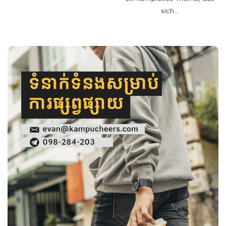
sich...