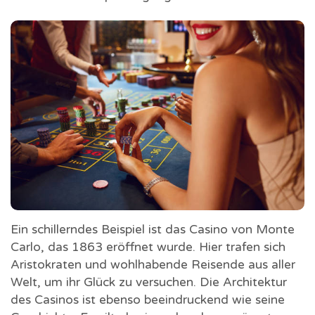
Ein schillerndes Beispiel ist das Casino von Monte
Carlo, das 1863 eröffnet wurde. Hier trafen sich
Aristokraten und wohlhabende Reisende aus aller
Welt, um ihr Glück zu versuchen. Die Architektur
des Casinos ist ebenso beeindruckend wie seine