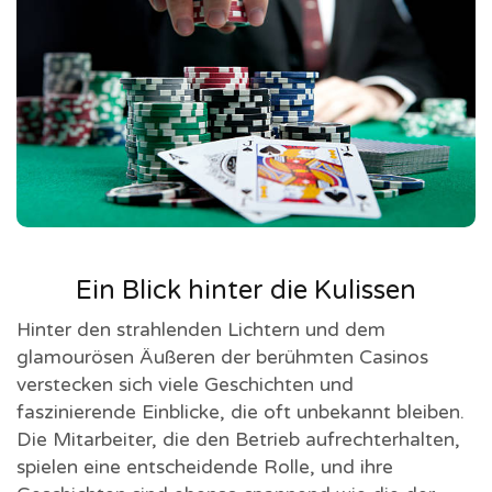
Ein Blick hinter die Kulissen
Hinter den strahlenden Lichtern und dem
glamourösen Äußeren der berühmten Casinos
verstecken sich viele Geschichten und
faszinierende Einblicke, die oft unbekannt bleiben.
Die Mitarbeiter, die den Betrieb aufrechterhalten,
spielen eine entscheidende Rolle, und ihre