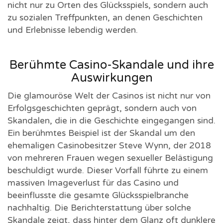
nicht nur zu Orten des Glücksspiels, sondern auch
zu sozialen Treffpunkten, an denen Geschichten
und Erlebnisse lebendig werden.
Berühmte Casino-Skandale und ihre
Auswirkungen
Die glamouröse Welt der Casinos ist nicht nur von
Erfolgsgeschichten geprägt, sondern auch von
Skandalen, die in die Geschichte eingegangen sind.
Ein berühmtes Beispiel ist der Skandal um den
ehemaligen Casinobesitzer Steve Wynn, der 2018
von mehreren Frauen wegen sexueller Belästigung
beschuldigt wurde. Dieser Vorfall führte zu einem
massiven Imageverlust für das Casino und
beeinflusste die gesamte Glücksspielbranche
nachhaltig. Die Berichterstattung über solche
Skandale zeigt, dass hinter dem Glanz oft dunklere