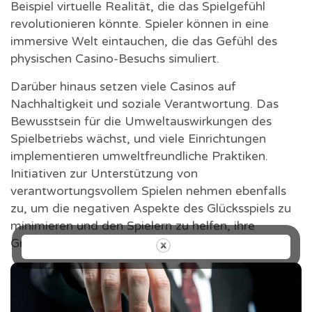
Beispiel virtuelle Realität, die das Spielgefühl
revolutionieren könnte. Spieler können in eine
immersive Welt eintauchen, die das Gefühl des
physischen Casino-Besuchs simuliert.
Darüber hinaus setzen viele Casinos auf
Nachhaltigkeit und soziale Verantwortung. Das
Bewusstsein für die Umweltauswirkungen des
Spielbetriebs wächst, und viele Einrichtungen
implementieren umweltfreundliche Praktiken.
Initiativen zur Unterstützung von
verantwortungsvollem Spielen nehmen ebenfalls
zu, um die negativen Aspekte des Glücksspiels zu
minimieren und den Spielern zu helfen, ihre
Grenzen zu erkennen.