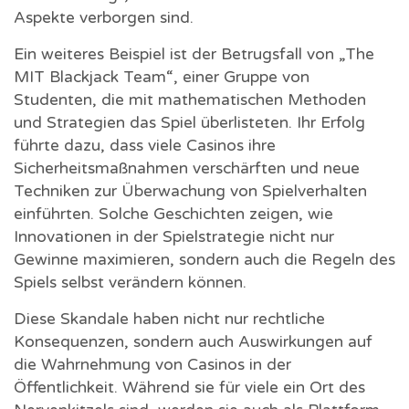
Aspekte verborgen sind.
Ein weiteres Beispiel ist der Betrugsfall von „The
MIT Blackjack Team“, einer Gruppe von
Studenten, die mit mathematischen Methoden
und Strategien das Spiel überlisteten. Ihr Erfolg
führte dazu, dass viele Casinos ihre
Sicherheitsmaßnahmen verschärften und neue
Techniken zur Überwachung von Spielverhalten
einführten. Solche Geschichten zeigen, wie
Innovationen in der Spielstrategie nicht nur
Gewinne maximieren, sondern auch die Regeln des
Spiels selbst verändern können.
Diese Skandale haben nicht nur rechtliche
Konsequenzen, sondern auch Auswirkungen auf
die Wahrnehmung von Casinos in der
Öffentlichkeit. Während sie für viele ein Ort des