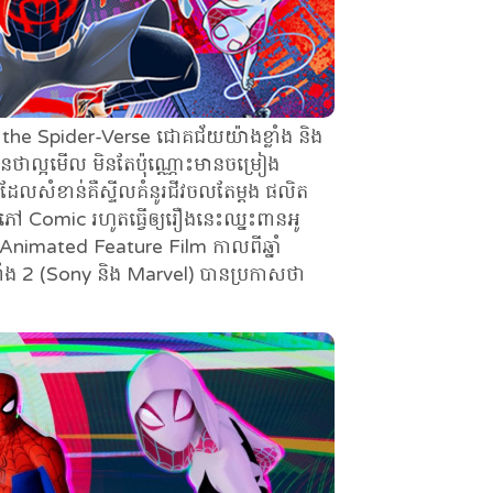
to the Spider-Verse ជោគជ័យយ៉ាងខ្លាំង និង
ជនថាល្អមើល មិនតែប៉ុណ្ណោះមានចម្រៀង
ែលសំខាន់គឺស្ទីលគំនូរជីវចលតែម្ដង ផលិត
ភៅ Comic រហូតធ្វើឲ្យរឿងនេះឈ្នះពានអូ
Animated Feature Film កាលពីឆ្នាំ
ាំង 2 (Sony និង Marvel) បានប្រកាសថា