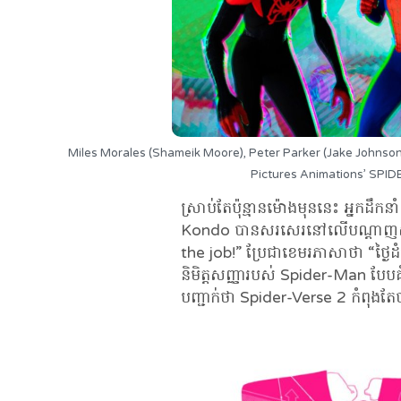
Miles Morales (Shameik Moore), Peter Parker (Jake Johnson
Pictures Animations’ SPI
ស្រាប់តែប៉ុន្មានម៉ោងមុននេះ អ្នកដ
Kondo បានសរសេរនៅលើបណ្ដាញសង្គ
the job!” ប្រែជាខេមរភាសាថា “ថ្ងៃ
និមិត្តសញ្ញារបស់ Spider-Man បែបគ
បញ្ជាក់ថា Spider-Verse 2 កំពុងតែ