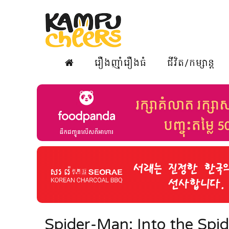
រឿងញ៉ាំរឿងធំ
ជីវិត/កម្សាន្ត
Spider-Man: Into the Spider