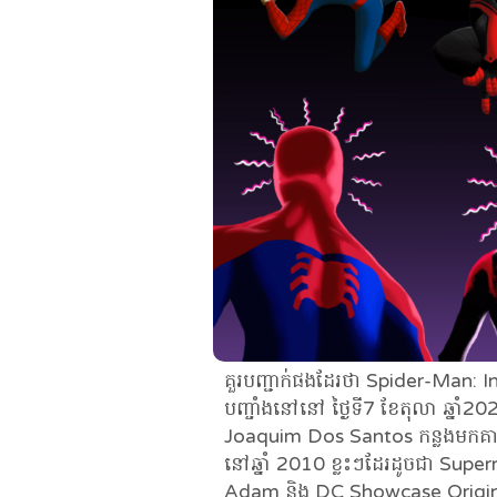
គួរបញ្ជាក់ផងដែរថា Spider-Man: I
បញ្ចាំងនៅនៅ ថ្ងៃទី7 ខែតុលា ឆ្នាំ
Joaquim Dos Santos កន្លងមកគាត់
នៅឆ្នាំ 2010 ខ្លះៗដែរដូចជា Su
Adam និង DC Showcase Original