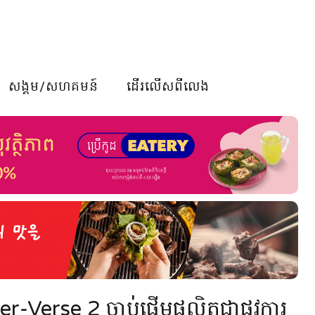
សង្គម/សហគមន៍
ដើរលើសពីលេង
-Verse 2 ចាប់ផ្ដើមផលិតជាផ្លូវការ