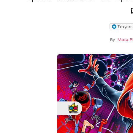
Telegra
By
Mota 