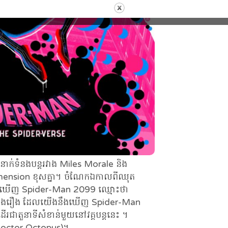
ំនាក់ទំនងបន្តរវាង Miles Morale និង
ension ខុសគ្នា។ ចំណែកឯកាលពីឈុត
បានឃើញ Spider-Man 2099 ឈ្មោះថា
ៅចុងរឿង ដែលយើងនឹងឃើញ Spider-Man
ជាតួនាទីសំខាន់មួយនៅវគ្គបន្តនេះ ។
(Doctor Octopus)។