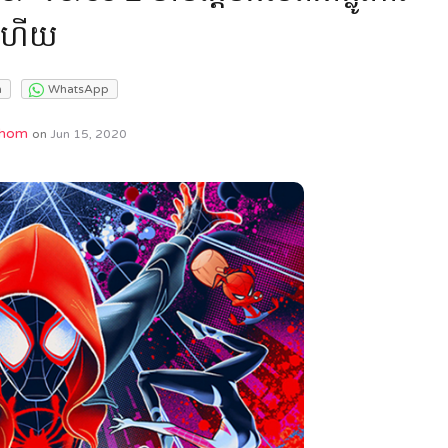
ហើយ
m
WhatsApp
Phom
on
Jun 15, 2020