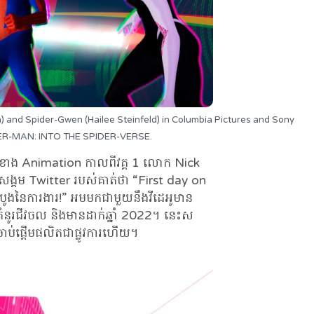
) and Spider-Gwen (Hailee Steinfeld) in Columbia Pictures and Sony
DER-MAN: INTO THE SPIDER-VERSE.
ឹកនាំខាង Animation កាលពីវគ្គ 1 លោក Nick
ម Twitter របស់គាត់ថា “First day on
ដំបូងនៃការងារ!” អមមកជាមួយនឹងវីដេអូមាន
ំនូរជីវចល និងមានដាក់ឆ្នាំ 2022។ នេះស
ចាប់ផ្ដើមផលិតជាផ្លូវការហើយ។