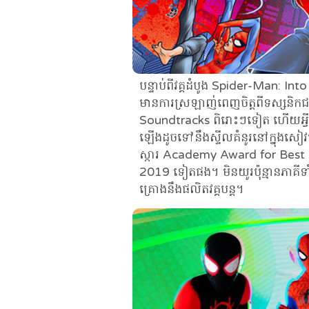
បន្ទាប់ពីវគ្គដំបូង Spider-Man: In
មានការស្រឡាញ់ពេញចិត្តពីទស្សនិក
Soundtracks ពិរោះៗទៀត ហើយអ្វីដ
ឡើងដូចទៅនឹងស្ទីលគំនូរនៅក្នុងសៀវ
ស្ការ Academy Award for Best 
2019 ទៀតផង។ មិនយូរប៉ុន្មានភាគីទ
គ្រោងនឹងផលិតវគ្គបន្ត។