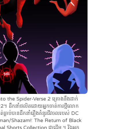
nto the Spider-Verse 2 គ្រោងនឹងដាក់
2022។ ដឹកនាំផលិតដោយអ្នកចាត់ការថ្មីលោក
ធ្លាប់បានដឹកនាំរឿងគំនូរជីវចលរបស់ DC
perman/Shazam!: The Return of Black
 Shorts Collection ជាដើម ។ រីឯអ្នក