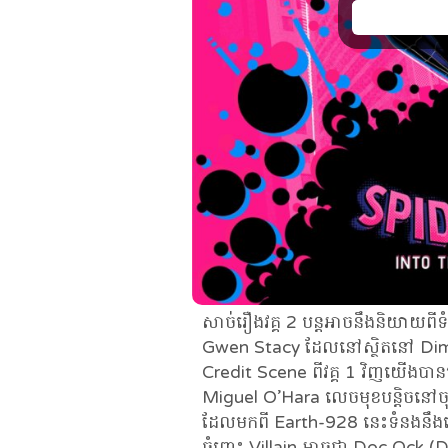
សាច់រឿងវគ្គ 2 បន្តអាចនឹងនិយាយពីទ
Gwen Stacy ដែលនៅស្ថិតនៅ Dim
Credit Scene ពីវគ្គ 1 វិញយើង
Miguel O’Hara លេចមុខបន្តិចន
ដែលមកពី Earth-928 នេះទំនងនឹងដើរ
ចំពោះ Villain អាចជា Doc Ock 