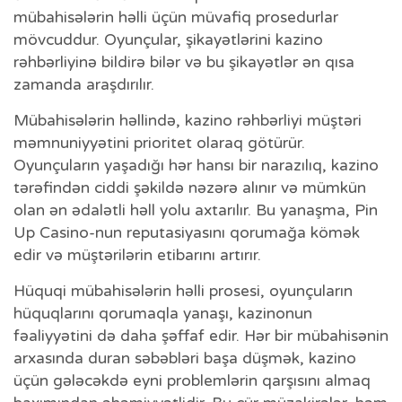
mübahisələrin həlli üçün müvafiq prosedurlar
mövcuddur. Oyunçular, şikayətlərini kazino
rəhbərliyinə bildirə bilər və bu şikayətlər ən qısa
zamanda araşdırılır.
Mübahisələrin həllində, kazino rəhbərliyi müştəri
məmnuniyyətini prioritet olaraq götürür.
Oyunçuların yaşadığı hər hansı bir narazılıq, kazino
tərəfindən ciddi şəkildə nəzərə alınır və mümkün
olan ən ədalətli həll yolu axtarılır. Bu yanaşma, Pin
Up Casino-nun reputasiyasını qorumağa kömək
edir və müştərilərin etibarını artırır.
Hüquqi mübahisələrin həlli prosesi, oyunçuların
hüquqlarını qorumaqla yanaşı, kazinonun
fəaliyyətini də daha şəffaf edir. Hər bir mübahisənin
arxasında duran səbəbləri başa düşmək, kazino
üçün gələcəkdə eyni problemlərin qarşısını almaq