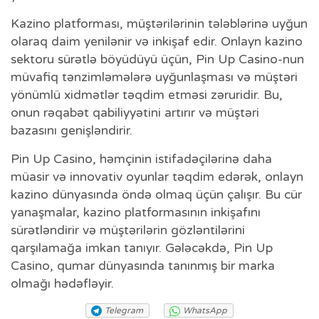
Kazino platforması, müştərilərinin tələblərinə uyğun
olaraq daim yenilənir və inkişaf edir. Onlayn kazino
sektoru sürətlə böyüdüyü üçün, Pin Up Casino-nun
müvafiq tənzimləmələrə uyğunlaşması və müştəri
yönümlü xidmətlər təqdim etməsi zəruridir. Bu,
onun rəqabət qabiliyyətini artırır və müştəri
bazasını genişləndirir.
Pin Up Casino, həmçinin istifadəçilərinə daha
müasir və innovativ oyunlar təqdim edərək, onlayn
kazino dünyasında öndə olmaq üçün çalışır. Bu cür
yanaşmalar, kazino platformasının inkişafını
sürətləndirir və müştərilərin gözləntilərini
qarşılamağa imkan tanıyır. Gələcəkdə, Pin Up
Casino, qumar dünyasında tanınmış bir marka
olmağı hədəfləyir.
Telegram
WhatsApp