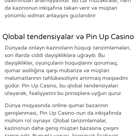
baxımından əhəmiyyətlidir. Bu cür müzakirələr, həm
də kazinonun inkişafına təkan verir və müştəri
yönümlü xidmət anlayışını gücləndirir.
Qlobal tendensiyalar və Pin Up Casino
Dünyada onlayn kazinoların hüquqi tənzimləmələri,
son illərdə ciddi dəyişikliklərə uğrayıb. Bu
dəyişikliklər, oyunçuların hüquqlarını qorumaq,
qumar asılılığına qarşı mübarizə və müştəri
məlumatlarının təhlükəsizliyini artırmaq məqsədini
güdür. Pin Up Casino, bu qlobal tendensiyaları
izləyərək, fəaliyyətini bu prinsiplərə uyğun qurur.
Dünya miqyasında online qumar bazarının
genişlənməsi, Pin Up Casino-nun da inkişafında
mühüm rol oynayır. Qlobal tənzimləmələr,
kazinonun daha geniş müştəri bazasına çıxışını
təmin edir. Bununla yanaşı, lisenziyalı fəaliyyət