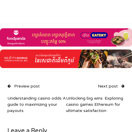
Preview post
Next post
Understanding casino odds A
Unlocking big wins: Exploring
guide to maximizing your
casino games Ethereum for
payouts
ultimate satisfaction
Leave a Reply