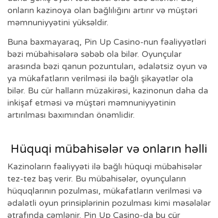
onların kazinoya olan bağlılığını artırır və müştəri
məmnuniyyətini yüksəldir.
Buna baxmayaraq, Pin Up Casino-nun fəaliyyətləri
bəzi mübahisələrə səbəb ola bilər. Oyunçular
arasında bəzi qanun pozuntuları, ədalətsiz oyun və
ya mükafatların verilməsi ilə bağlı şikayətlər ola
bilər. Bu cür halların müzakirəsi, kazinonun daha da
inkişaf etməsi və müştəri məmnuniyyətinin
artırılması baxımından önəmlidir.
Hüquqi mübahisələr və onların həlli
Kazinoların fəaliyyəti ilə bağlı hüquqi mübahisələr
tez-tez baş verir. Bu mübahisələr, oyunçuların
hüquqlarının pozulması, mükafatların verilməsi və
ədalətli oyun prinsiplərinin pozulması kimi məsələlər
ətrafında cəmlənir. Pin Up Casino-da bu cür