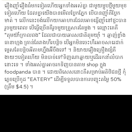
រឿងញ៉ាំរឿងធំមកទៀតហើយអ្នកទាំងអស់គ្នា ជាមួយម្ហូបថ្មីមួយមុខ
ទៀតហើយ ដែលគ្នាយើងបានមើលប្លែកភ្នែក បើបានញ៉ាំគឺប្លែក
មាត់ ។ លើកនេះចង់លើកយកអាហារដែលអាចធ្វើញ៉ាំនៅផ្ទះបាន
រួចមួយពេល បើធ្វើច្រើនគឺរួចមួយគ្រួសារតែម្ដង ។ ឈ្មោះគេគឺ
“តុមយ៊ាំក្រាលពង” ដែលជាបាយឆារសជាតិតុមយ៉ាំ ។ ឆ្ញាញ់ខ្លាំង
ធានាហ្មង គ្រាន់តែរាងហឹរបន្តិច បើអ្នកមិនចេះហឹរអាចសារេដាក់
ម្ទេសតែបន្តិចអីតាមហ្នឹងអ៊ីចឹងទៅ ។ និយាយរឿងគ្រឿងផ្សំគឺ
ងាយៗទៀតហើយ មិនបាច់ទៅទិញណាឆ្ងាយឬដើររកនាំលំបាក
នោះទេ ។ ទាំងអស់គ្នាអាចរកទិញបានតាម shop ក្នុង
foodpanda បាន ។ ដោយពិសេសនោះគឺសម្រាប់អតិថិជនថ្មី កុំ
ភ្លេចប្រើកូដ “EATERY” ដើម្បីទទួលបានការបញ្ចុះតម្លៃ 50%
(ត្រឹម $4.5) ។