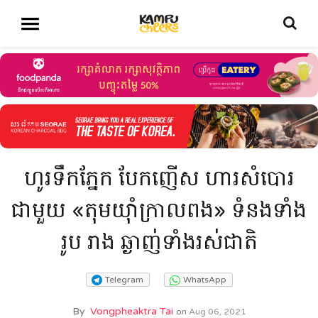
ហូរទឹកភ្នែក បែកញើស ហារសំបោរ
ជាមួយ «តុមយ៉ាំក្រាលពង» ទំនងទាំង
រូប រាង ឆ្ងាញ់ទាំងរស់ជាតិ
Telegram
WhatsApp
By
Vongpheaktra Tai
on
Aug 06, 2021