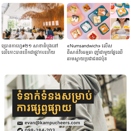
ប្រោនកាហ្វេ#២១ សាខាដំបូងនៅ
«Numsandwich» លើស
លើកោះបានបើកជាផ្លូវការហើយ
ពីសាន់វិចធម្មតា ញ៉ាំជាមួយផ្លែឈើ
តាមស្ទាយប្រជាជនជប៉ុន