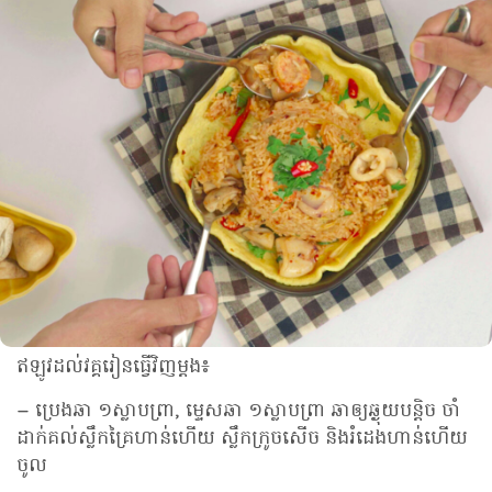
ឥឡូវដល់វគ្គរៀនធ្វើវិញម្ដង៖
– ប្រេងឆា​ ១ស្លាបព្រា, ម្ទេសឆា ១ស្លាបព្រា ឆាឲ្យឆ្ងុយបន្តិច ចាំ
ដាក់គល់ស្លឹកគ្រៃហាន់ហើយ ស្លឹកក្រូចសើច និងរំដេងហាន់ហើយ
ចូល