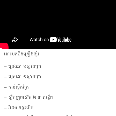
តោះមកដឹងគ្រឿងផ្សំ៖
– ប្រេងឆា​ ១ស្លាបព្រា
– ម្ទេសឆា ១ស្លាបព្រា
– គល់ស្លឹកគ្រៃ
– ស្លឹកក្រូចសើច ២​ ៣ សន្លឹក
– រំដេង កន្លះមើម