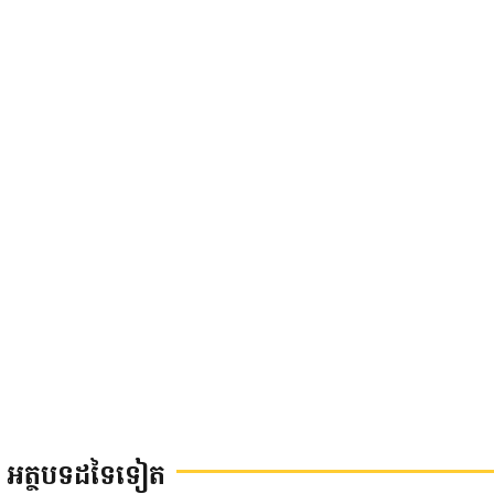
អត្ថបទដទៃទៀត