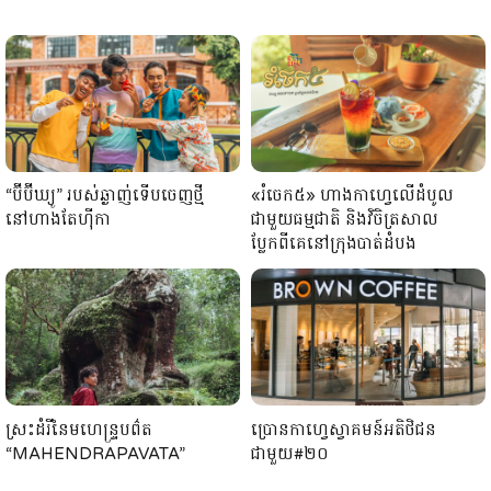
“ប៊ីប៊ីឃ្យូ” របស់ឆ្ងាញ់ទើបចេញថ្មី
«រំចេក៥» ហាងកាហ្វេលើដំបូល
នៅហាងតែហ៊ីកា
ជាមួយធម្មជាតិ និងវិចិត្រសាល
ប្លែកពីគេនៅក្រុងបាត់ដំបង
ស្រះដំរីនៃមហេន្រ្ទបព៌ត
ប្រោនកាហ្វេស្វាគមន៍អតិថិជន
“MAHENDRAPAVATA”
ជាមួយ​#២០