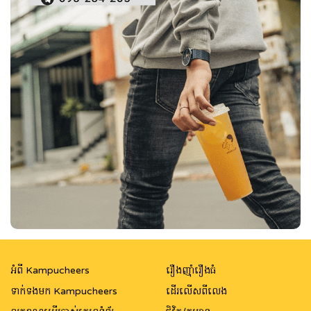
អំពី Kampucheers
រឿងញ៉ាំរឿងធំ
ទាក់ទងមក Kampucheers
ដើរលើសពីលេង