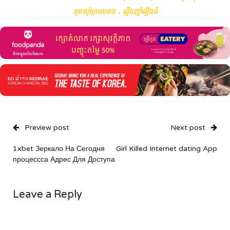
,
តុមយ៉ាំក្រាលពង
រឿងញ៉ាំរឿងធំ
Preview post
Next post
1xbet Зеркало На Сегодня
Girl Killed Internet dating App
процессса Адрес Для Доступа
Leave a Reply