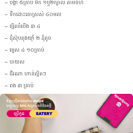
– បង្គា ៥គ្រាប់ មឹក ១ឬ២ក្បាល តាមទំហំ
– ទឹកដោះគោស្រស់ ៤០មល
– ផ្សិតចំបើង ៣​ ៤
– ដុំស៊ុបតុងយ៉ាំ ២ ដុំតូច
– ម្ទេស ៤ ១០គ្រាប់
– បាយស
– ជីរណា ហាន់ល្អិតៗ
– ពង ៣ គ្រាប់