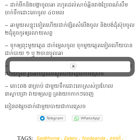
– ដាក់មឹកនិងបង្គាចូលឆា រហូតដល់សាច់ឆ្អិនរាងប្រែពណ៍សឹម
ចាក់ទឹកដោះគោចូល ៤០មល
– ឆាមួយសន្ទុះទៀតហើយដាក់ផ្សិតសំបើងចូល និងបង់ដុំស៊ុបចូល
២ដុំតូចកូរឲ្យរលាយសព្វ
– ទុកឲ្យពុះមួយភ្លេត ដាក់ម្ទេសចូល ទុកមួយភ្លេតទៀតហើយបាន
ដាក់បាយ ១ ឬ ២ចានចូលឆា
– កូរបាយសព្វ ឆារាងស្ងួតបាយតិចហើយដាក់ស្លឹកជីររណាហាន់
ហើយចូល រួចឆាបន្តដល់ស្ងួតបាយល្អជាការស្រេច
– គោះពង ៣គ្រាប់ ជាមួយទឹកដោះគោស្រស់ប្រហែល
៣ស្លាបព្រា វាយឲ្យសព្វ ត្រងយកកាកៗចេញ
ចៀនពងរួចដាក់ជាមួយបាយជាការស្រេច
Telegram
WhatsApp
TAGS:
,
,
,
,
Eat@home
Eatery
foodpanda
តុមយ៉ាំ