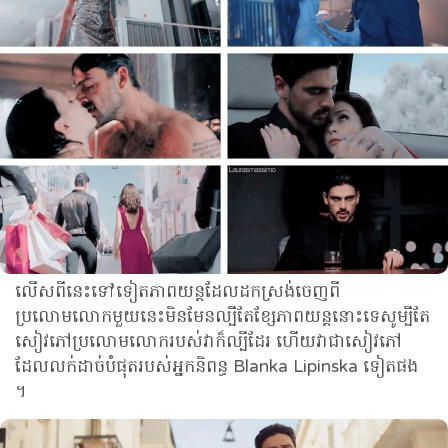
លើសពីនេះទៅទៀតភាពយន្តដែលដកស្រង់ចេញពី
ប្រលោមលោកមួយនេះមិនមែនល្បីតែខ្សែភាពយន្តនោះទេសូម្បីតែ
សៀវភៅប្រលោមលោករបស់វាក៏ល្បីដែរ ហើយវាជាសៀវភៅ
ដែលលក់ដាច់បំផុតរបស់អ្នកនិពន្ធ Blanka Lipinska ទៀតផង
។