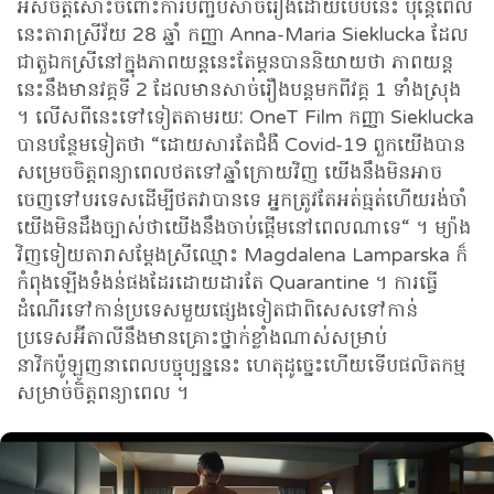
អស់ចិត្តសោះចំពោះការបញ្ចប់សាច់រឿងដោយបែបនេះ ប៉ុន្តែពេល
នេះតារាស្រីវ័យ 28 ឆ្នាំ កញ្ញា Anna-Maria Sieklucka ដែល
ជាតួឯកស្រីនៅក្នុងភាពយន្តនេះតែម្តនបាននិយាយថា ភាពយន្ត
នេះនឹងមានវគ្គទី 2 ដែលមានសាច់រឿងបន្តមកពីវគ្គ 1 ទាំងស្រុង
។ លើសពីនេះទៅទៀតតាមរយៈ OneT Film កញ្ញា Sieklucka
បានបន្ថែមទៀតថា “ដោយសារតែជំងឺ Covid-19 ពួកយើងបាន
សម្រេចចិត្តពន្យាពេលថតទៅឆ្នាំក្រោយវិញ យើងនឹងមិនអាច
ចេញទៅបរទេសដើម្បីថតវាបានទេ អ្នកត្រូវតែអត់ធ្មត់ហើយរង់ចាំ
យើងមិនដឹងច្បាស់ថាយើងនឹងចាប់ផ្តើមនៅពេលណាទេ“ ។ ម្យ៉ាង
វិញទៀយតារាសម្តែងស្រីឈ្មោះ Magdalena Lamparska ក៏
កំពុងឡើងទំងន់ផងដែរដោយដារតែ Quarantine ។ ការធ្វើ
ដំណើរទៅកាន់ប្រទេសមួយផ្សេងទៀតជាពិសេសទៅកាន់
ប្រទេសអ៊ីតាលីនឹងមានគ្រោះថ្នាក់ខ្លាំងណាស់សម្រាប់
នាវិកប៉ូឡូញនាពេលបច្ចុប្បន្ននេះ ហេតុដូច្នេះហើយទើបផលិតកម្ម
សម្រាច់ចិត្តពន្យាពេល ។