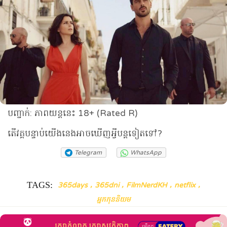
បញ្ចាក់: ភាពយន្តនេះ 18+ (Rated R)
តើវគ្គបន្ទាប់យើងនេងអាចឃើញអ្វីបន្តទៀតទៅ?
Telegram
WhatsApp
TAGS:
,
,
,
,
365days
365dni
FilmNerdKH
netflix
អ្នកកុននិយម