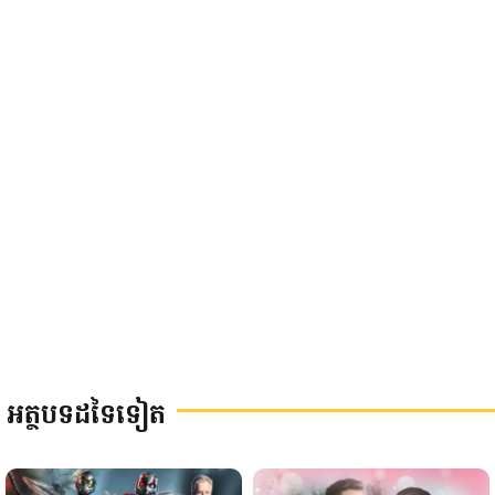
អត្ថបទដទៃទៀត