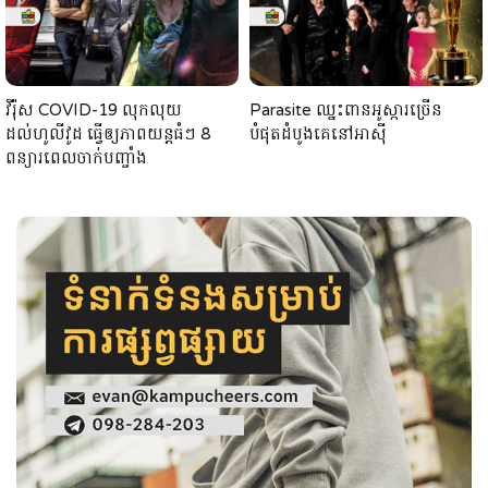
វីរ៉ុស COVID-19 លុកលុយ
Parasite ឈ្នះពានអូស្ការច្រើន
ដល់ហូលីវូដ ធ្វើឲ្យភាពយន្តធំៗ 8
បំផុតដំបូងគេនៅអាសុី
ពន្យារពេលចាក់បញ្ចាំង