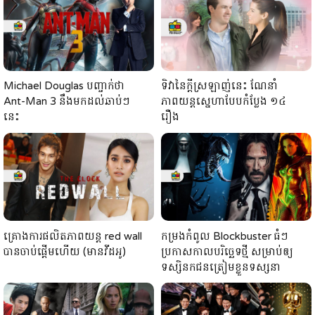
Michael Douglas បញ្ចាក់ថា
ទិវានៃក្តីស្រឡាញ់នេះ ណែនាំ
Ant-Man 3 នឹងមកដល់ឆាប់ៗ
ភាពយន្តស្នេហាបែបកំប្លែង ១៤
នេះ
រឿង
គ្រោងការផលិតភាពយន្ត red wall
កម្រងកំពូល Blockbuster ធំៗ
បានចាប់ផ្ដើមហើយ (មានវីដអូ)
ប្រកាសកាលបរិច្ឆេទថ្មី សម្រាប់ឲ្យ
ទស្សិនកជនត្រៀមខ្លួនទស្សនា