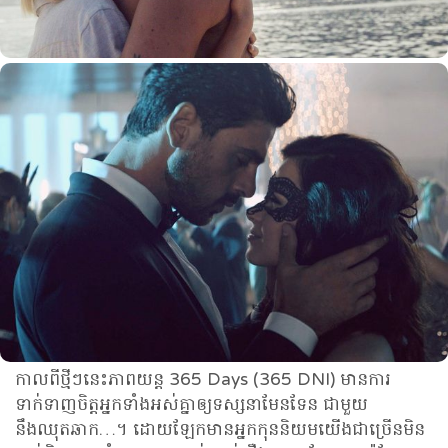
កាលពីថ្មីៗនេះភាពយន្ត 365 Days (365 DNI) មានការ
ទាក់ទាញចិត្តអ្នកទាំងអស់គ្នាឲ្យទស្សនាមែនទែន ជាមួយ
នឹងឈុតឆាក…។​ ដោយឡែកមានអ្នកកុននិយមយើងជាច្រើនមិន