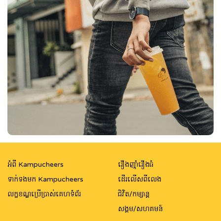
អំពី Kampucheers
រឿងញ៉ាំរឿងធំ
ទាក់ទងមក Kampucheers
ដើរលើសពីលេង
លក្ខខណ្ឌប្រើប្រាស់គេហទំព័រ
ជិវិត/កម្សាន្ត
សង្គម/សហគមន៍