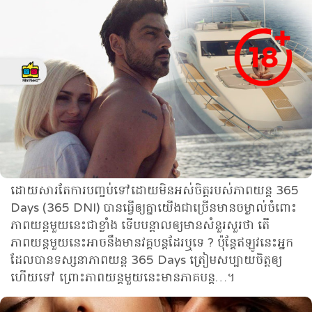
ដោយសារតែការបញ្ចប់ទៅដោយមិនអស់ចិត្តរបស់ភាពយន្ត 365
Days (365 DNI) បានធ្វើឲ្យគ្នាយើងជាច្រើនមានចម្ងាល់ចំពោះ
ភាពយន្តមួយនេះជាខ្លាំង ទើបបន្តាលឲ្យមានសំនួរសួរថា តើ
ភាពយន្តមួយនេះអាចនឹងមានវគ្គបន្តដែរឬទេ ? ប៉ុន្តែឥឡូវនេះអ្នក
ដែលបានទស្សនាភាពយន្ត 365 Days​ ត្រៀមសប្បាយចិត្តឲ្យ
ហើយទៅ ព្រោះភាពយន្តមួយនេះមានភាគបន្ត…។