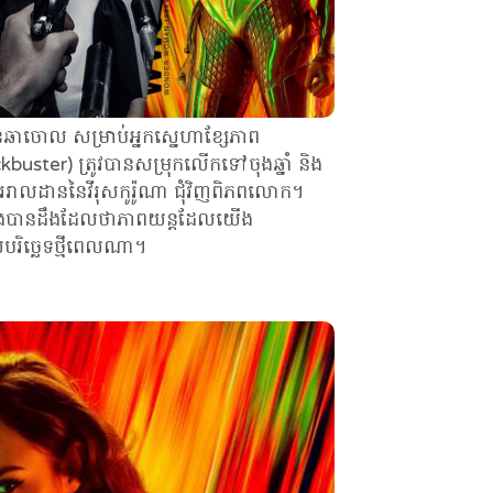
ានឆាចោល សម្រាប់អ្នកស្នេហាខ្សែភាព
kbuster) ត្រូវបានសម្រុកលើកទៅចុងឆ្នាំ និង
រាលដាននៃវីរុសកូរ៉ូណា ជុំវិញពិភពលោក។
ងបានដឹងដែលថាភាពយន្តដែលយើង
បរិច្ឆេទថ្មីពេលណា។