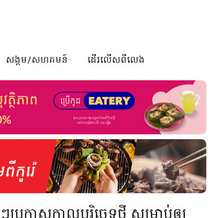
សង្គម/សហគមន៍
ដើរលើសពីលេង
្រកាសកាលបរិច្ឆេទថ្មី សម្រាប់ឲ្យ