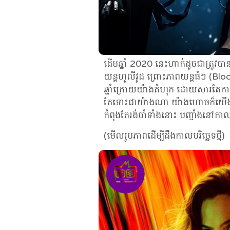
ដើមឆ្នាំ 2020 នេះហាក់ដូចជាត្រូវប
យន្តហូលីវូដ ព្រោះភាពយន្តធំៗ (Bloc
ឆ្នាំក្រោយយ៉ាងគំហុក ដោយសារតែការ
តែទោះជាយ៉ាងណា យ៉ាងហោចក៏យើ
កំពុងតែរង់ចាំទាំងនោះ បញ្ចាំងនៅកាល
(មើលរូបភាពដើម្បីដឹងកាលបរិច្ឆេទថ្មី)