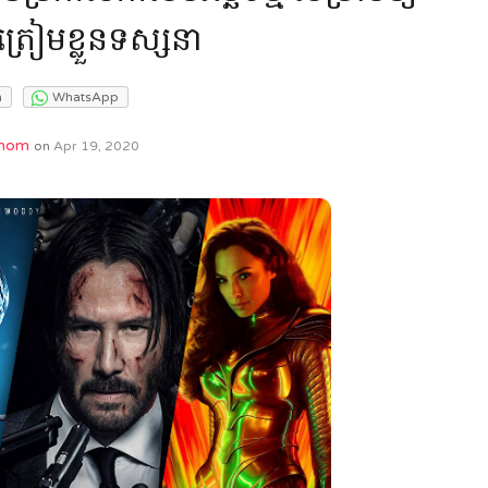
្រៀមខ្លួនទស្សនា
m
WhatsApp
hom
on
Apr 19, 2020