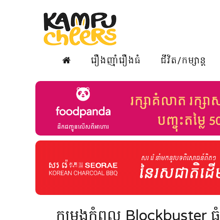
រឿងញ៉ាំរឿងធំ
ជីវិត/កម្សាន្ត
កម្រងកំពូល Blockbuster ធំៗប