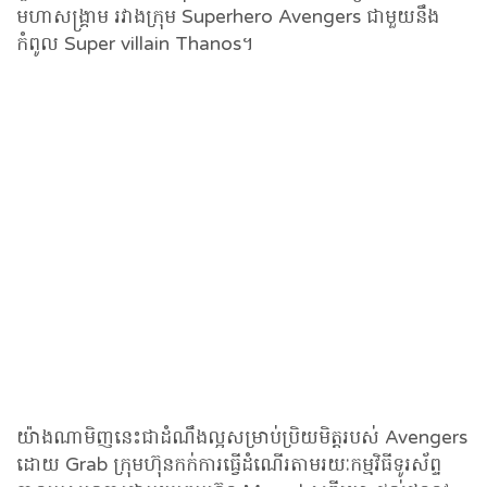
មហាសង្គ្រាម រវាងក្រុម Superhero Avengers ជាមួយនឹង
កំពូល Super villain Thanos។
យ៉ាងណាមិញនេះជាដំណឹងល្អសម្រាប់ប្រិយមិត្តរបស់ Avengers
ដោយ Grab ក្រុមហ៊ុនកក់ការធ្វើដំណើរតាមរយៈកម្មវិធីទូរស័ព្ទ