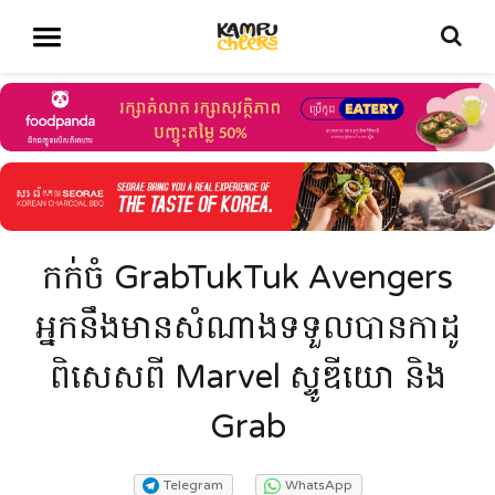
កក់ចំ GrabTukTuk Avengers
អ្នកនឹងមានសំណាងទទួលបានកាដូ
ពិសេសពី Marvel ស្ទូឌីយោ និង
Grab
Telegram
WhatsApp