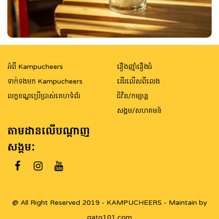
អំពី Kampucheers
រឿងញ៉ាំរឿងធំ
ទាក់ទងមក Kampucheers
ដើរលើសពីលេង
លក្ខខណ្ឌប្រើប្រាស់គេហទំព័រ
ជិវិត/កម្សាន្ត
សង្គម/សហគមន៍
តាមដានលើបណ្តាញ
សង្គម:
@ All Right Reserved 2019 - KAMPUCHEERS - Maintain by
gato101.com