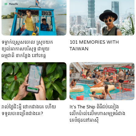
ទម្លាក់ស្រ្តេសចោល ស្រូបយក
101 MEMORIES WITH
ខ្យល់អាកាសបរិសុទ្ធ ជាមួយ
TAIWAN
ធម្មជាតិ ៣កន្លែង នៅខេត្ត
សៀមរាប
រាល់ថ្ងៃជិះអ្វី ថោកជាងគេ ហើយ
It’s The Ship ពិធីជប់លៀង
ទទួលបានច្រើនជាងគេ?
លើកប៉ាល់លើមហាសមុទ្រធំជាង
គេបំផុតនៅអាស៊ី