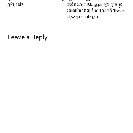
ភូមិឬនៅ?
បង្កើតដោយ Blogger មួយក្រុមក្នុង
គោលបំណងពង្រីកសហគមន៍ Travel
Blogger នៅកម្ពុជា
Leave a Reply