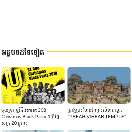
អត្ថបទដទៃទៀត
ចូលរួមកម្មវិធី street 308
ប្រាង្គព្រះវិហារនៃព្រះ​សិខារេស្វរៈ
Christmas Block Party រាត្រីថ្ងៃ
“PREAH VIHEAR TEMPLE”
សុក្រ 20 ធ្នូនេះ