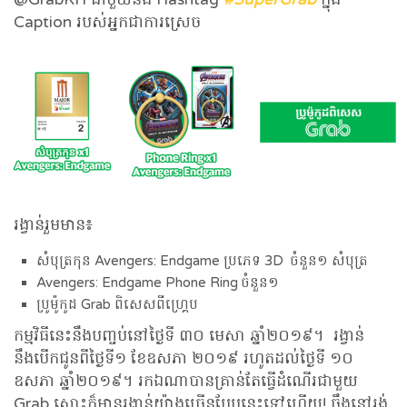
Caption របស់អ្នកជាការស្រេច
រង្វាន់រួមមាន៖
សំបុត្រកុន Avengers: Endgame ប្រភេទ 3D ចំនួន១ សំបុត្រ
Avengers​: Endgame Phone Ring ​ចំនួន១
ប្រូម៉ូកូដ Grab ពិសេសពីហ្គ្រេប
កម្មវិធីនេះនឹងបញ្ចប់នៅថ្ងៃទី ៣០ មេសា ឆ្នាំ២០១៩។​ រង្វាន់
នឹងបើកជូនពីថ្ងៃទី១​​ ខែឧសភា ២០១៩ រហូតដល់ថ្ងៃទី ១០
ឧសភា ឆ្នាំ២០១៩។ រកឯណាបានគ្រាន់តែធ្វើដំណើរជាមួយ
Grab សោះក៏មានរង្វាន់យ៉ាងច្រើនបែបនេះទៅហើយ! ចឹងនៅរង់