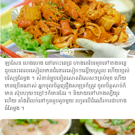
ឡាសែន ហេងហេង នៅកោះពេជ្រ ហាងគេបែរមុខទៅខាងទន្លេ
ដូចនេះពេលរសៀលមានជំនោររសៀកៗល្ហើយស្រួល ហើយខ្យល់
បរិសុទ្ធតែម្ដង ។ សំខាន់ម្ហូបទៀតសោតពិសេសៗគ្រប់មុខ ហើយ
មានច្រើនណាស់ អ្នកចូលចិត្តគ្រឿងសមុទ្រក៏ត្រូវ ចូលចិត្តសាច់ក៏
មាន ស៊ុបហុយៗក្ដៅៗក៏មានដែរ ។ និយាយទៅហាងល្បីយូរ
ហើយ តាំងពីលក់នៅកូនតូបតូចមួយ រហូតបើដំណើរការជាហាង
ធំតែម្ដង ។