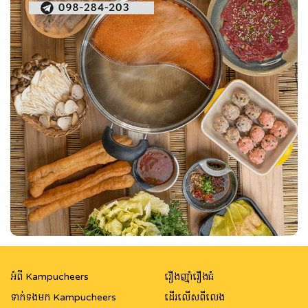
អំពី Kampucheers
រឿងញ៉ាំរឿងធំ
ទាក់ទងមក Kampucheers
ដើរលើសពីលេង