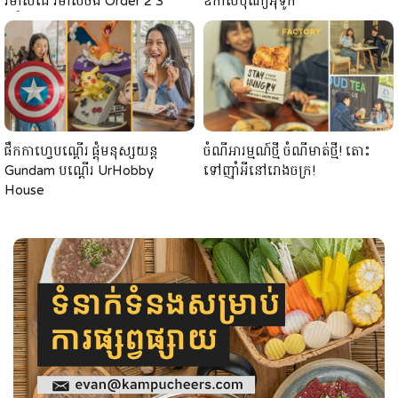
រមាស់ដៃ រមាស់ចង់ Order 2 3
ឱកាសបុណ្យអុំទូក
ញ៉ាំថែម
ផឹកកាហ្វេបណ្តើរ ផ្តុំមនុស្សយន្ត
ចំណីអារម្មណ៍ថ្មី ចំណីមាត់ថ្មី! តោះ
Gundam បណ្តើរ UrHobby
ទៅញ៉ាំអីនៅរោងចក្រ!
House