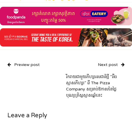
Preview post
Next post
រីករាយជាមួយភីហ្សារសជាតិថ្មី “អ៊ិច
ស្មាសភីហ្សា” ​​​ពី The Pizza
Company សម្រាប់ឱកាសនៃថ្ងៃ
បុណ្យគ្រិស្តស្មាសឆ្នាំនេះ
Leave a Reply