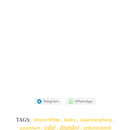
Telegram
WhatsApp
TAGS:
,
,
,
AnchorWhite
Eatery
Lesenhengheng
,
,
,
postnham
ប៉ុស្តិ៍ញ៉ាំ
រឿងញ៉ាំរឿងធំ
ឡាសែនហេងហេង