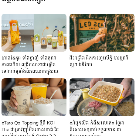
ហាងតែគុជ ទាំងឆ្ងាញ់ ទាំងគុណ
ជិះអង្រឹង ផឹកកាហ្វេលើភ្នំ អារម្មណ៍
ភាពហើយ ពង្រីកសាខាជាច្រើន
ល្អៗ ឯទីកែប
ទៅកាន់ទូទាំងពិភពលោកក្នុងរយៈ
ពេលត្រឹម 1 ឆ្នាំ
«Taro Q» Topping ថ្មីពី KOI
«អំបុកលីង កំពឹសលោត» ច្នៃជា
Thé ជាត្រាវញ៉ាំមិនរមាស់មាត់ តែ
ពិសេសសម្រាប់ទទួលទាន នា