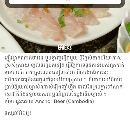
ភ្ញៀវម្នាក់ណាក៏ថាដែរ ម្ហូបឆ្ងាញ់រឿងមួយ ប៉ុន្តែសំខាន់បរិយាកាស
ស្រស់ស្រាយ ខ្យល់ទន្លេមកទៀត ធ្វើឱ្យការទទួនតានរបស់ពួកគាត់
មានភាពរីករាយក្នុងពេលរសៀលសំរាកពីការងារបែបនេះ
ហើយភាគច្រើនគេចូលចិត្តទៅបែបគ្រួសារ ។ និយាយទៅពិបាក
ប្រាប់ឱ្យយល់ច្បាស់ណាស់រឿងញ៉ាំហ្នឹង ទាល់តែគ្រប់គ្នាទៅសាក
រសជាតិនិងទទួលយកអារម្មណ៍ផ្ទាល់តែម្ដងទើបច្បាស់ ។
នាំមកជូនដោយ Anchor Beer (Cambodia)
ទស្សនាវីដេអូ៖