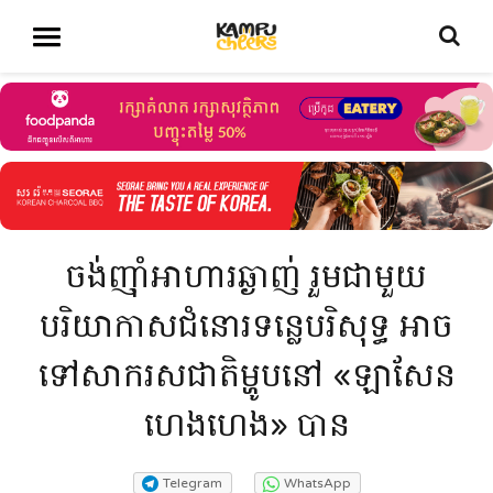
ចង់ញ៉ាំអាហារឆ្ងាញ់ រួមជាមួយ
បរិយាកាសជំនោរទន្លេបរិសុទ្ធ អាច
ទៅសាករសជាតិម្ហូបនៅ «ឡាសែន
ហេងហេង» បាន
Telegram
WhatsApp