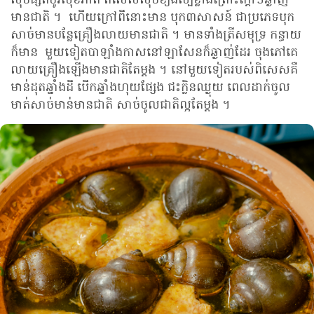
មានជាតិ ។ ហើយក្រៅពីនោះមាន បុក៣សាសន៍ ជាប្រភេទបុក
សាច់មានបន្លែគ្រឿងលាយមានជាតិ ។ មានទាំងត្រីសមុទ្រ កន្ធាយ
ក៏មាន មួយទៀតបាឡាំងកាសនៅឡាសែនក៏ឆ្ងាញ់ដែរ ចុងភៅគេ
លាយគ្រឿងឡើងមានជាតិតែម្ដង ។ នៅមួយទៀតរបស់ពិសេសគឺ
មាន់ដុតឆ្នាំងដី បើកឆ្នាំងហុយផ្សែង ជះក្លិនឈ្ងុយ ពេលដាក់ចូល
មាត់សាច់មាន់មានជាតិ សាច់ចូលជាតិល្អតែម្ដង ។