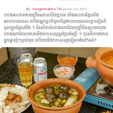
By
Vongpheaktra Tai
on
Dec 24, 2021
ហាងអាហារមានច្រើនណាស់មិនខ្វះទេ ទាំងអាហារខ្មែរទាំង
អាហារបរទេស ហើយអ្នកខ្លះក៏ចូលចិត្តងាហារបរទេសខ្លះទៀតក៏
ចូលម្ហូបខ្មែរយើង ។ តែសំខាន់ហាងណាដែលញ៉ាំមិនស្ដាយលុយ
ហាងណាដែលមានបរិយាកាសល្អគួរឱ្យចង់ញ៉ាំ ។ ចុះបើហាងមាន
ម្ហូបឆ្ងាញ់ៗគ្រប់មុខ ហើយបរិយាកាសល្អទៀតចង់ទៅអត់?