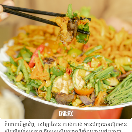
និយាយពីម្ហូបវិញ នៅឡាសែន ហេងហេង មានជាប្រភេទស៊ុបមាន
ស៊ុបផ្សិតប៉ូវសុខភាព ពិសេសស៊ុបខ្យងល្បីខ្លាំងព្រោះក្ដៅៗឆ្ងាញ់