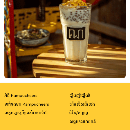
អំពី Kampucheers
រឿងញ៉ាំរឿងធំ
ទាក់ទងមក Kampucheers
ដើរលើសពីលេង
លក្ខខណ្ឌប្រើប្រាស់គេហទំព័រ
ជិវិត/កម្សាន្ត
សង្គម/សហគមន៍