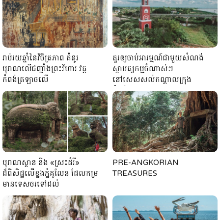
រាប់រយឆ្នាំនៃវិចិត្រភាព គំនូរ
គួរឲ្យចាប់អារម្មណ៍ជាមួយសំណង់
បុរាណលើជញ្ជាំងព្រះវិហារ វត្ត
ស្ថាបត្យកម្មចំណាស់ៗ
កំពង់ត្រឡាចលើ
នៅសេសសល់កណ្តាលក្រុង
កំពង់ចាម
បុរាណស្ថាន និង «ស្រះដំរី»
PRE-ANGKORIAN
ដ៏ពិសិដ្ឋលើខ្នងភ្នំគូលែន ដែលកម្រ
TREASURES
មានទេសចរទៅដល់