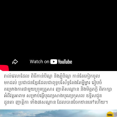
រាល់វេលាដែល ពិធីកាន់បិណ្ឌ និងភ្ជុំបិណ្ឌ កាន់តែកៀកចូល
មកដល់ ប្រជាជនខ្មែរដែលជាពុទ្ធបរិស័ទ្ធតែងតែម្នីម្នារ រៀបចំ
គម្រោងការជាមួយក្រុមគ្រួសារ ញាតិសណ្តាន និងមិត្តភក្តិ ពិភាក្សា
អំពីវត្តអារាម សម្រាប់ធ្វើបុណ្យសាងបុណ្យកុសល ឧទ្ទិសជូន
ដូនតា ញាត្តិកា ទាំង៧សណ្តាន ដែលបានចែកឋានទៅហើយ។