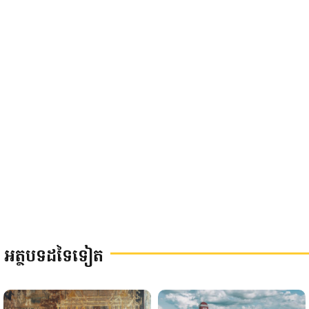
អត្ថបទដទៃទៀត