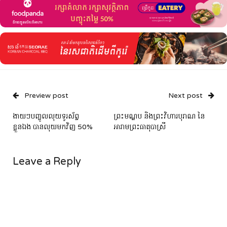
Preview post
Next post
ងាយៗបញ្ចូលលុយទូរស័ព្ទ
ព្រះមណ្ឌប និងព្រះវិហារបុរាណ នៃ
ខ្លួនឯង បានលុយមកវិញ 50%
អារាមព្រះធាតុបាស្រី
Leave a Reply