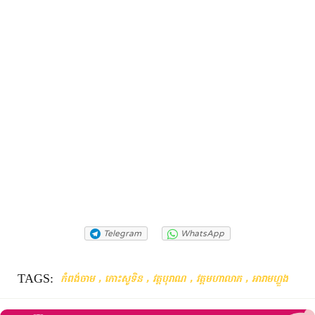
Telegram
WhatsApp
TAGS:
,
,
,
,
កំពង់ចាម
កោះសូទិន
វត្តបុរាណ
វត្តមហាលាភ
អារាមហ្លួង