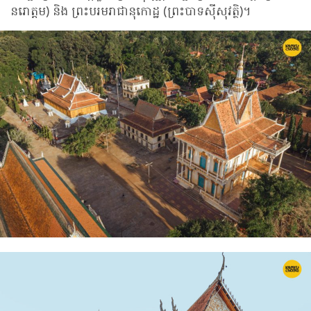
នរោត្តម) និង ព្រះបរមរាជានុកោដ្ឋ (ព្រះបាទស៉ីសុវត្ថិ)។