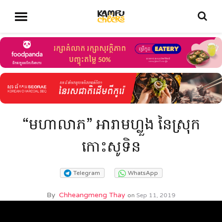
“មហាលាភ” អារាមហ្លួង នៃស្រុក
កោះសូទិន
Telegram
WhatsApp
By
Chheangmeng Thay
on
Sep 11, 2019