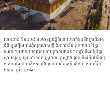
វត្តនេះក៏ជាទីអារាមដែលមានប្រវត្តិតំណាលទាក់ទងនឹងក្រពើនាង
ឱរ៉ៃ ក្នុងរឿងព្រេងភ្នំសុពណ៌កាឡី ដែលជានិទានកថារបស់ខ្មែរ
ផងដែរ។ ដោយយោងតាមអាយុកាលជាង១០០ឆ្នាំ និង​តម្លៃផ្នែក
ស្ថាបត្យកម្ម វត្តមហាលាភ ត្រូវបាន ក្រសួងវប្បធម៌ និងវិចិត្រសិល្បៈ
ចាត់បញ្ចូលជាបេតិកភណ្ឌវប្បធម៌របស់ខេត្តកំពង់ចាម កាលពីខែ
ឧសភា ឆ្នាំ២០១៦៕