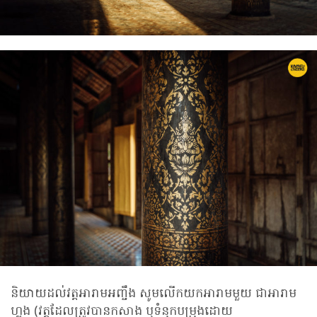
និយាយដល់វត្តអារាមអញ្ចឹង សូមលើកយកអារាមមួយ ជាអារាម
ហ្លួង (វត្តដែលត្រូវបានកសាង ឬទំនុកបម្រុងដោយ