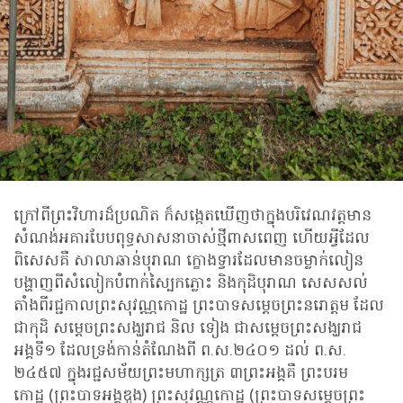
ក្រៅពីព្រះវិហារដ៏ប្រណិត ក៏សង្កេតឃើញថាក្នុងបរិវេណវត្តមាន
សំណង់អគារបែបពុទ្ធសាសនាចាស់ថ្មីពាសពេញ ហើយអ្វីដែល
ពិសេសគឺ សាលាឆាន់បុរាណ ក្ខោងទ្វារដែលមានចម្លាក់លៀន
បង្ហាញពីសំលៀកបំពាក់ស្បៃកភ្លោះ និងកុដិបុរាណ សេសសល់
តាំងពីរជ្ជកាលព្រះសុវណ្ណកោដ្ឋ ព្រះបាទសម្តេចព្រះនរោត្តម ដែល
ជាកុដិ សម្តេចព្រះសង្ឃរាជ និល ទៀង ជាសម្ដេចព្រះសង្ឃរាជ
អង្គទី១ ដែលទ្រង់​កាន់​តំណែង​ពី ​ព.ស.​២៤០១ ដល់ ព.ស.​
២៤៥៧ ក្នុង​រជ្ជ​សម័យ​​ព្រះ​មហាក្សត្រ ​៣​ព្រះ​អង្គគឺ ព្រះ​បរម​
កោដ្ឋ (ព្រះបាទអង្គឌួង) ព្រះ​សុវណ្ណ​កោដ្ឋ (ព្រះបាទសម្តេចព្រះ