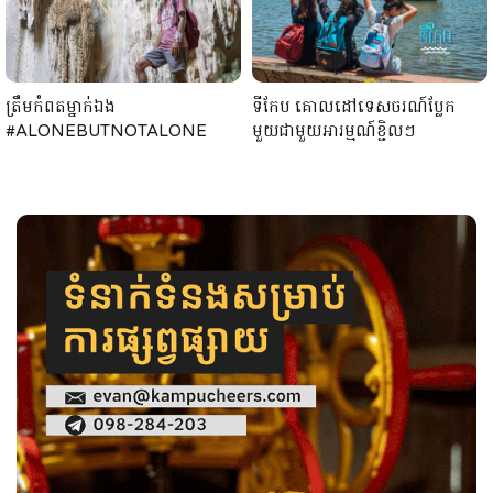
ត្រឹមកំពតម្នាក់ឯង
ទីកែប គោលដៅទេសចរណ៍ប្លែក
#ALONEBUTNOTALONE
មួយជាមួយអារម្មណ៍ខ្ជិលៗ