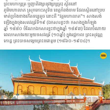
ព្រះមហាក្សត្រ ឬញាតិវង្សានុវង្សក្សត្រ) ស្ថិតនៅ
ភូមិមហាលាភ ស្រុកកោះសូទិន ខេត្តកំពង់ចាម ដែលស្ថិតនៅប្រប
មាត់ច្រាំងខាងកើតទន្លេតូច នោះគឺ “វត្តមហាលាភ”។ សាងសង់
ឡើងក្នុងចុងសតវត្សរ៍ទី១៩ (ឯកសារខ្លះថា កសាងក្នុងកំឡុង
ឆ្នាំ ១៨៨០ ចំណែកឯកសារខ្លះថាក្នុងឆ្នាំ ១៨៩៣) ដែលចំណាយ
ពេលកសាងរយៈមួយទសវត្សរ៍ (១០ឆ្នាំ) ក្នុងរជ្ជកាល ព្រះ​សុវណ្ណ​
កោដ្ឋ ព្រះបាទសម្តេចព្រះនរោត្តម (១៨៦០-១៩០៤)។