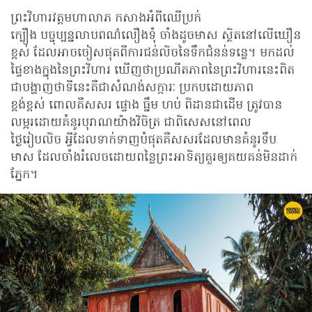
ព្រះវិហារវត្តមហាលាភ កសាងអំពីឈើប្រក់
ក្បឿង បច្ចុប្បន្នលាបពណ៌លឿងទុំ​ ចាំងដូចមាស ស្ថិតនៅលើឃឿន
ខ្ពស់ ដែលអាចចៀសផុតពីការជន់លិចនៃទឹកជំនន់ទន្លេ។ មកដល់
ផ្ទៃខាងក្នុងនៃព្រះវិហារ ឃើញថាប្រណីតភាពនៃព្រះវិហារនេះពិត
ជាបង្ហាញថាទីនេះគឺជាសំណង់សក្ការៈ ប្រកបដោយភាព
ខ្ពង់ខ្ពស់ ពោលគឺសសរ ផ្ទោង ធ្នឹម ហប់ ពិដានជាដើម ត្រូវបាន
លម្អរដោយគំនូរបុរាណយ៉ាងវិចិត្រ ជាពិសេសនៅពេល
ថ្ងៃរៀបលិច អ្វីដែលទាក់ទាញបំផុតគឺសសរដែលមានគំនូរទឹប
មាស ដែលចាំងរំលេចដោយពន្លៃព្រះអាទិត្យគួរឲ្យគយគន់មិនដាក់
ភ្នែក។