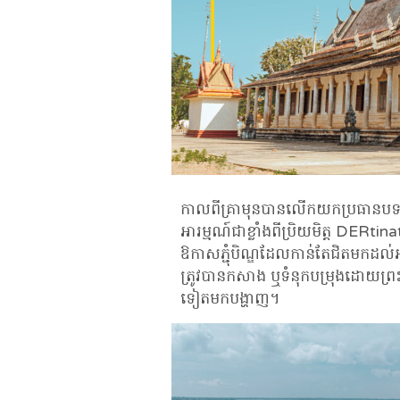
កាលពីគ្រាមុនបានលើកយកប្រធានបទ 
អារម្មណ៍ជាខ្លាំងពីប្រិយមិត្ត DER
ឱកាសភ្ជុំបិណ្ឌដែលកាន់តែជិតមកដល់អ
ត្រូវបានកសាង ឬទំនុកបម្រុងដោយព្រះមហ
ទៀតមកបង្ហាញ។