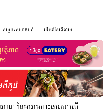
សង្គម/សហគមន៍
ដើរលើសពីលេង
បុរាណ នៃអារាមព្រះធាតុបាស្រី