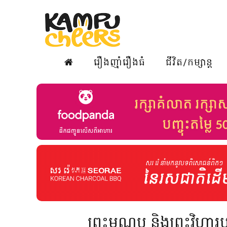
រឿងញ៉ាំរឿងធំ
ជីវិត/កម្សាន្ត
ព្រះមណ្ឌប និងព្រះវិហារ