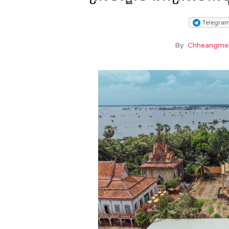
Telegra
By
Chheangme