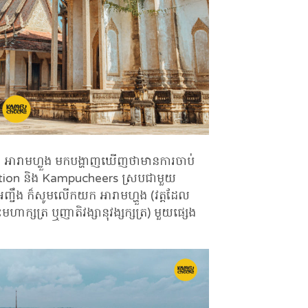
អារាមហ្លួង មកបង្ហាញឃើញថាមានការចាប់
tination និង Kampucheers ស្របជាមួយ
ញ្ចឹង ក៏សូមលើកយក អារាមហ្ហួង (វត្តដែល
ាក្សត្រ ឬញាតិវង្សានុវង្សក្សត្រ) មួយផ្សេង