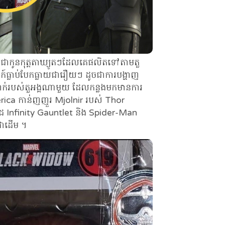
ជាកូនកុត្តតាឃ្យូតៗដែលគេផលិតទៅតាមតួ
ានក៍ធ្លាប់បែកធ្លាយជារឿយៗ ដូចជាការបង្ហាញ
ពាក់របស់តួអង្គណាមួយ ដែលកន្លងមកមានការ
rica កាន់ញញួរ Mjolnir របស់ Thor
ៃ Infinity Gauntlet និង Spider-Man
់ជាដើម ។