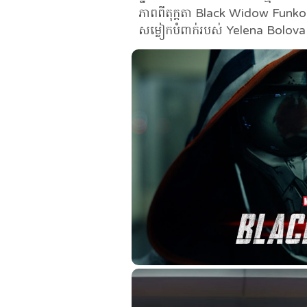
ភាពពីតុក្តតា Black Widow Funk
សម្លៀកបំពាក់របស់ Yelena Bolova