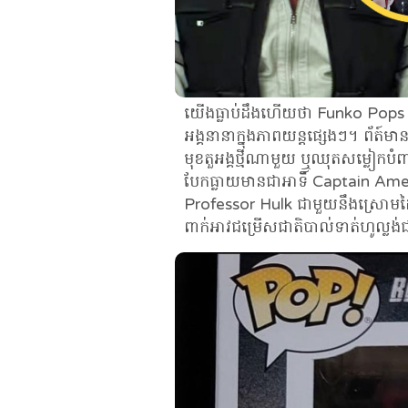
យើងធ្លាប់ដឹងហើយថា Funko Pops 
អង្គនានាក្នុងភាពយន្តផ្សេងៗ។ ព័ត៍ម
មុខតួអង្គថ្មីណាមួយ ឬឈុតសម្លៀកបំ
បែកធ្លាយមានជាអាទិ៍ Captain Ame
Professor Hulk ជាមួយនឹងស្រោមដ
ពាក់អាវជម្រើសជាតិបាល់ទាត់ហូល្លង