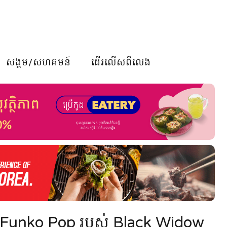
សង្គម/សហគមន៍
ដើរលើសពីលេង
ក្កតា Funko Pop របស់ Black Widow