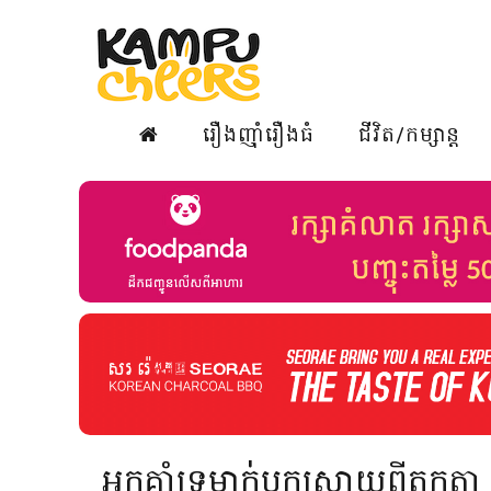
រឿងញ៉ាំរឿងធំ
ជីវិត/កម្សាន្ត
អ្នកគាំទ្រម្នាក់បកស្រាយពីតុ