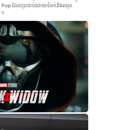
o Pop ដែលប្រដាប់ដោយទំពក់និងឈុត
 ។