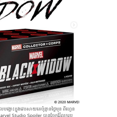
្ហោះក្នុងវេបសាយគេប៉ុន្មានថ្ងៃមុន ពីហ្វេន
arvel Studio Spoiler បានចែករំែលករូប