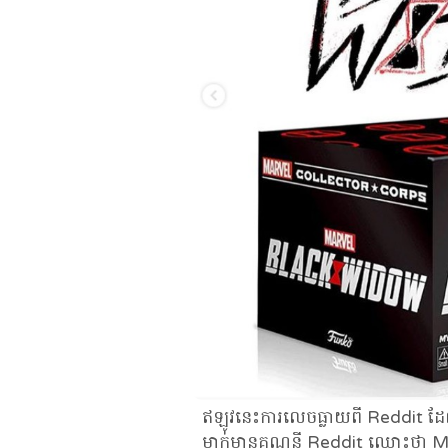
ឥឡូវនេះការលេចធ្លាយពី Reddit ដែលបង
ម្នាក់មានគណនី Reddit ឈ្មោះថា M