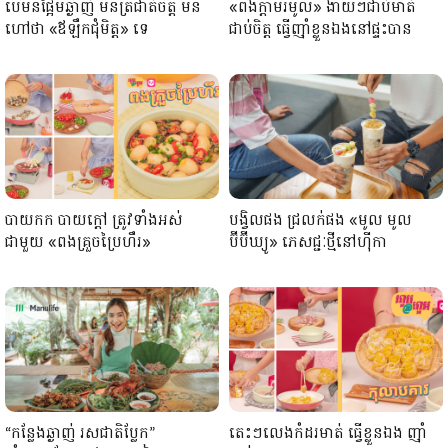
បើមិនផ្អែមឆ្ងាញ់ មិនត្រជាត់ចិត្ត មិន
«ពងក្ដាមរមូល» ងាយៗជាប់មាត់
ហៅថា «ឪឡឹកជុំមិត្ត» ទេ
ជាប់ចិត្ត ធ្វើញ៉ាំខ្លួនឯងនៅផ្ទះបាន
បាយកក បាយក្ដៅ ត្រូវទាំងអស់
បង្វិលផង ជ្រលក់ផង «មូល មូល
ជាមួយ «ពងគ្រួចប្រៃហឹរ»
ប៊ីប៊ីឃ្យូ» ភេសជ្ជៈថ្មីនៅហ៊ីកា
“កន្លែងឆ្ងាញ់ រសជាតិប្លែក”
តេះៗលេងកំដរមាត់ ធ្វើខ្លួនឯង ញ៉ាំ