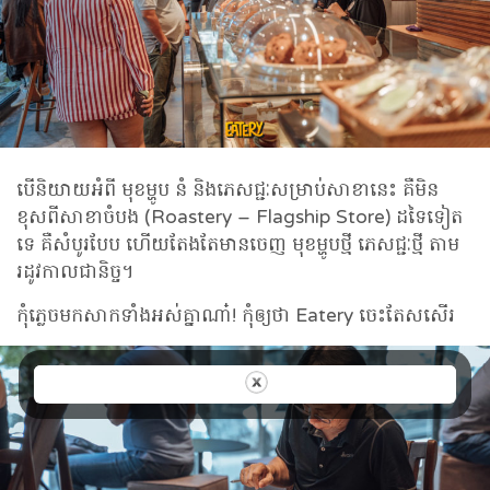
បើនិយាយអំពី មុខម្ហូប នំ និងភេសជ្ជៈសម្រាប់សាខានេះ គឺមិន
ខុសពីសាខាចំបង (Roastery – Flagship Store) ដទៃទៀត
ទេ គឺសំបូរបែប ហើយតែងតែមានចេញ មុខម្ហូបថ្មី ភេសជ្ជៈថ្មី តាម
រដូវកាលជានិច្ច។
កុំភ្លេចមកសាកទាំងអស់គ្នាណា៎! កុំឲ្យថា Eatery ចេះតែសសើរ