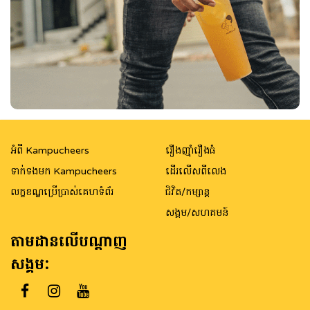
អំពី Kampucheers
រឿងញ៉ាំរឿងធំ
ទាក់ទងមក Kampucheers
ដើរលើសពីលេង
លក្ខខណ្ឌប្រើប្រាស់គេហទំព័រ
ជិវិត/កម្សាន្ត
សង្គម/សហគមន៍
តាមដានលើបណ្តាញ
សង្គម: