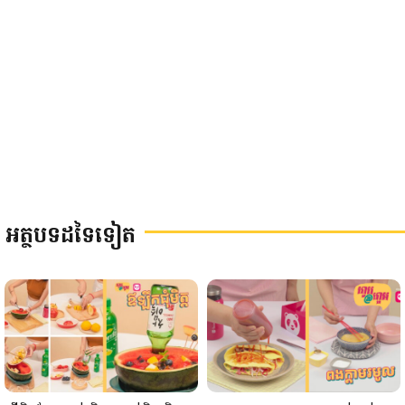
អត្ថបទដទៃទៀត