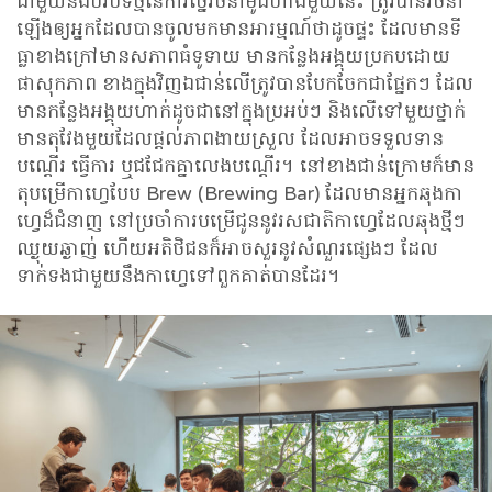
ជាមួយនឹងបរិបទថ្មីនៃការច្នៃរចនាម៉ូដហាងមួយនេះ ត្រូវបានរចនា
ឡើងឲ្យអ្នកដែលបានចូលមកមានអារម្មណ៍ថាដូចផ្ទះ ដែលមានទី
ធ្លាខាងក្រៅមានសភាពធំទូទាយ មានកន្លែងអង្គុយប្រកបដោយ
ផាសុកភាព ខាងក្នុងវិញឯជាន់លើត្រូវបានបែកចែកជាផ្នែកៗ ដែល
មានកន្លែងអង្គុយហាក់ដូចជានៅក្នុងប្រអប់ៗ និងលើទៅមួយថ្នាក់
មានតុវែងមួយដែលផ្តល់ភាពងាយស្រួល ដែលអាចទទួលទាន
បណ្តើរ ធ្វើការ ឬជជែកគ្នាលេងបណ្តើរ។ នៅខាងជាន់ក្រោមក៏មាន
តុបម្រើកាហ្វេបែប Brew (Brewing Bar) ដែលមានអ្នកឆុងកា
ហ្វេដ៏ជំនាញ នៅប្រចាំការបម្រើជូននូវរសជាតិកាហ្វេដែលឆុងថ្មីៗ
ឈ្ងុយឆ្ងាញ់ ហើយអតិថិជនក៏អាចសួរនូវសំណួរផ្សេងៗ ដែល
ទាក់ទងជាមួយនឹងកាហ្វេទៅពួកគាត់បានដែរ។