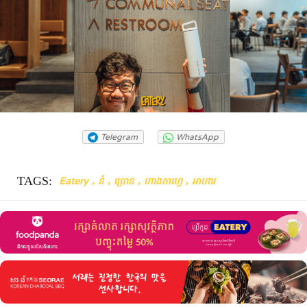
Telegram
WhatsApp
TAGS:
,
,
,
,
Eatery
នំ
ប្រោន
ហាងកាហ្វេ
អាហារ