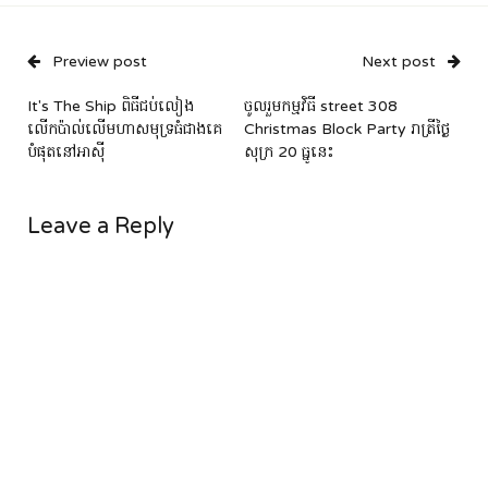
Preview post
Next post
It's The Ship ពិធីជប់លៀង
ចូលរួមកម្មវិធី street 308
លើកប៉ាល់លើមហាសមុទ្រធំជាងគេ
Christmas Block Party រាត្រីថ្ងៃ
បំផុតនៅអាស៊ី
សុក្រ 20 ធ្នូនេះ
Leave a Reply