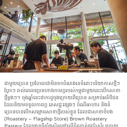
ជាមួយប្រោន ប្រហែលជាមិនខកបំណងទេចំពោះបរិយាកាសថ្មីៗ
ប្លែកៗ រាល់ពេលប្រេនហាងកាហ្វេរបស់កម្ពុជាមួយនេះបើកសាខា
ថ្មីម្តងៗ។ ចុងឆ្នាំនេះជាកាដូចុងក្រោយពីប្រោន សម្រាប់អតិថិជន
ដែលនិយមទទួលកាហ្វេ ភេសជ្ជៈផ្សេងៗ ចំណីអាហារ និងនំ
ប្រោនបានបើកសម្ពោធសាខាថ្មីរបស់ខ្លួន ដែលជាសាខាចំបង
(Roastery – Flagship Store) Brown Roastery
Pasteur ដែលមានទីតាំងស្ថិតនៅលើកំណាត់ផ្លូវប៉ាស្ទ័រ ក្រោយ