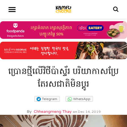
ប្រោនថ្មីលើវិថីប៉ាស្ទ័រ បរិយាកាសប្រែ
តែរសជាតិមិនប្តូរ
Telegram
WhatsApp
By
Chheangmeng Thay
on
Dec 14, 2019