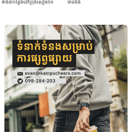
ទាំង៣កន្លែងនៅក្រុងសៀមរាប
មាត់ឯង