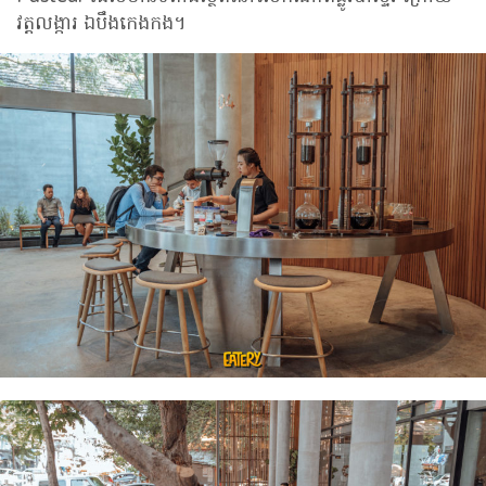
វត្តលង្ការ ឯបឹងកេងកង។