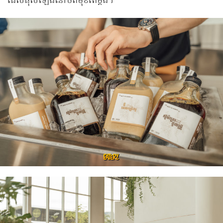
ដែលផុសឡើងនៅចំពីមុខតែម្តង។