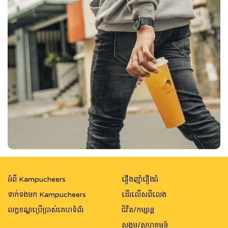
អំពី Kampucheers
រឿងញ៉ាំរឿងធំ
ទាក់ទងមក Kampucheers
ដើរលើសពីលេង
លក្ខខណ្ឌប្រើប្រាស់គេហទំព័រ
ជិវិត/កម្សាន្ត
សង្គម/សហគមន៍