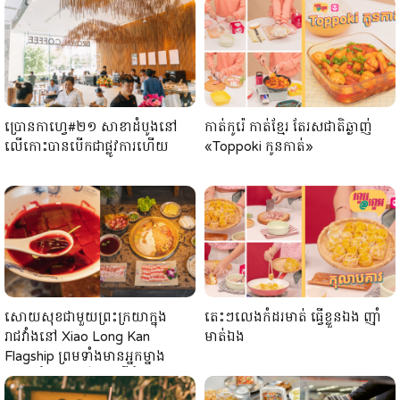
ប្រោនកាហ្វេ#២១ សាខាដំបូងនៅ
កាត់កូរ៉េ កាត់ខ្មែរ តែរសជាតិឆ្ងាញ់
លើកោះបានបើកជាផ្លូវការហើយ
«Toppoki កូនកាត់»
សោយសុខជាមួយព្រះក្រយាក្នុង
តេះៗលេងកំដរមាត់ ធ្វើខ្លួនឯង ញ៉ាំ
រាជវាំងនៅ Xiao Long Kan
មាត់ឯង
Flagship ព្រមទាំងមានអ្នកម្នាង
ឆ្វេងស្ដាំដូចក្នុងរឿងចិនអ៊ីចឹង