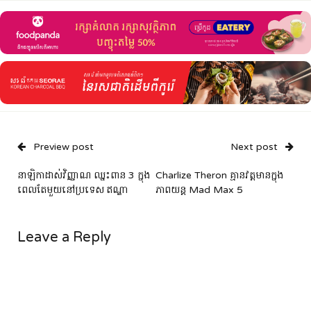
Preview post
Next post
នាឡិកាដាស់វិញ្ញាណ ឈ្នះពាន 3 ក្នុង
Charlize Theron គ្មានវត្តមានក្នុង
ពេលតែមួយនៅប្រទេស ឥណ្ឌា
ភាពយន្ត ​Mad Max 5
Leave a Reply