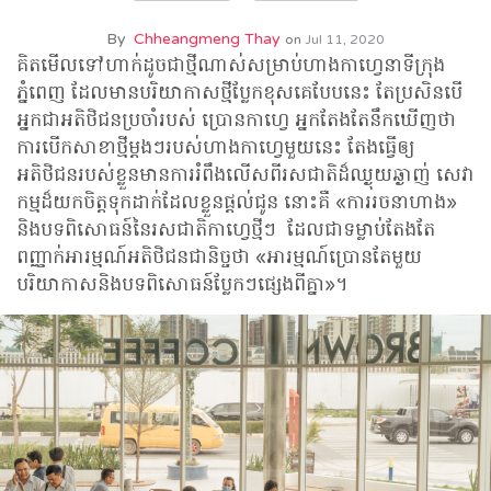
By
Chheangmeng Thay
on
Jul 11, 2020
គិតមើលទៅហាក់ដូចជាថ្មីណាស់សម្រាប់ហាងកាហ្វេនាទីក្រុង
ភ្នំពេញ ដែលមានបរិយាកាសថ្មីប្លែកខុសគេបែបនេះ តែប្រសិនបើ
អ្នកជាអតិថិជនប្រចាំរបស់ ប្រោនកាហ្វេ អ្នកតែងតែនឹកឃើញថា
ការបើកសាខាថ្មីម្តងៗរបស់ហាងកាហ្វេមួយនេះ តែងធ្វើឲ្យ
អតិថិជនរបស់ខ្លួនមានការរំពឹងលើសពីរសជាតិដ៏ឈ្ងុយឆ្ងាញ់ សេវា
កម្មដ៏យកចិត្តទុកដាក់ដែលខ្លួនផ្តល់ជូន នោះគឺ «ការរចនាហាង»
និងបទពិសោធន៍នៃរសជាតិកាហ្វេថ្មីៗ ដែលជាទម្លាប់តែងតែ
ពញ្ញាក់អារម្មណ៍អតិថិជនជានិច្ចថា «អារម្មណ៍ប្រោនតែមួយ
បរិយាកាសនិងបទពិសោធន៍ប្លែកៗផ្សេងពីគ្នា»។