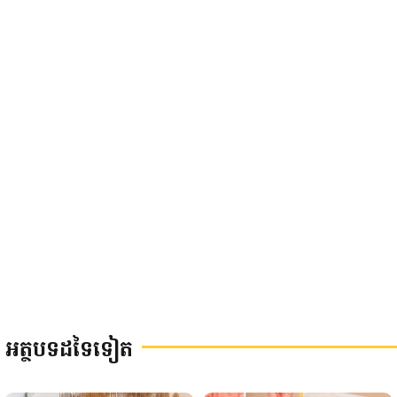
អត្ថបទដទៃទៀត