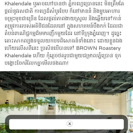
Khalendale ឬអាចហៅបានថា ភ្នំកាហ្វេប្រោននេះ មិនត្រឹមតែ
ផ្តល់នូវរសជាតិ កាហ្វេដ៏សំបូរបែប ក៏នៅមាននំ និងម្ហូបអាហារ
ចម្រុះមុខជាច្រើន ដែលផ្តល់ភាពងាយស្រួល និងឆ្លើយទៅកាន់
តម្រូវការរបស់អតិថិជនដែលនៅ ក្នុងសហគមន៍បឹងកក់ ដែលជា
តំបន់ពាណិជ្ជកម្មដ៏មមារញឹកមួយដែរ នៅទីក្រុងភ្នំពេញ។ ដូច្នេះ
តោះសាកល្បងទទួលយកបទពិសោធន៍ទាំងនោះ ដោយខ្លួនឯង
ហើយលើសពីនេះ ប្រសិនបើបានទៅ BROWN Roastery
Khalendale ហើយ កុំភ្លេចថតរូបជាមួយជម្រាលភ្នំប្រោន ទុក
បង្ហោះចែករំលែកគ្នាមើលផងណា!