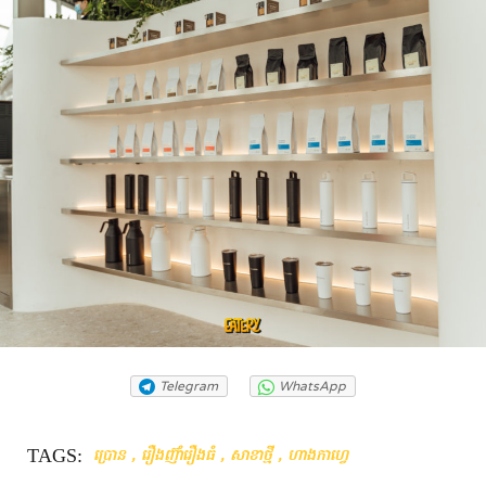
Telegram
WhatsApp
TAGS:
,
,
,
ប្រោន
រឿងញ៊ាំរឿងធំ
សាខាថ្មី
ហាងកាហ្វេ