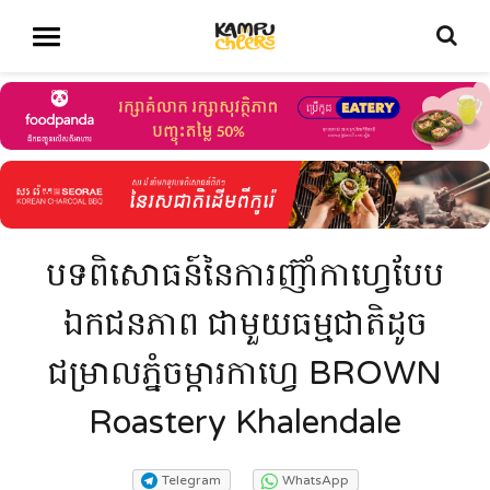
បទពិសោធន៍នៃការញ៊ាំកាហ្វេបែប
ឯកជនភាព ជាមួយធម្មជាតិដូច
ជម្រាលភ្នំចម្ការកាហ្វេ BROWN
Roastery Khalendale
Telegram
WhatsApp