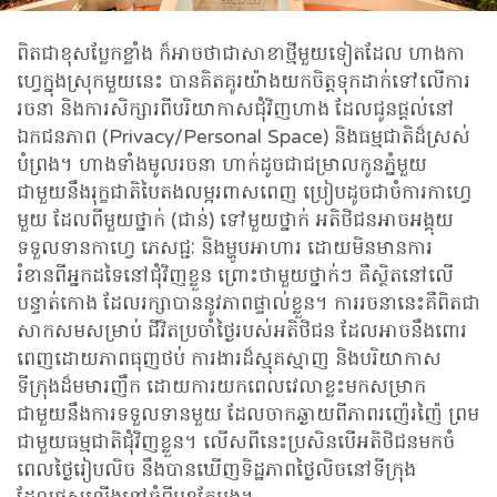
ពិតជាខុសប្លែកខ្លាំង ក៏អាចថាជាសាខាថ្មីមួយទៀតដែល ហាងកា
ហ្វេក្នុងស្រុកមួយនេះ បានគិតគូរយ៉ាងយកចិត្តទុកដាក់ទៅលើការ
រចនា និងការសិក្សារពីបរិយាកាសជុំវិញហាង ដែលជូនផ្តល់នៅ
ឯកជនភាព (Privacy/Personal Space) និងធម្មជាតិដ៏ស្រស់
បំព្រង។ ហាងទាំងមូលរចនា ហាក់ដូចជាជម្រាលកូនភ្នំមួយ
ជាមួយនឹងរុក្ខជាតិបៃតងលម្អរពាសពេញ ប្រៀបដូចជាចំការកាហ្វេ
មួយ ដែលពីមួយថ្នាក់ (ជាន់) ទៅមួយថ្នាក់ អតិថិជនអាចអង្គុយ
ទទួលទានកាហ្វេ ភេសជ្ជៈ និងម្ហូបអាហារ ដោយមិនមានការ
រំខានពីអ្នកដទៃនៅជុំវិញខ្លួន ព្រោះថាមួយថ្នាក់ៗ គឺស្ថិតនៅលើ
បន្ទាត់កោង ដែលរក្សាបាននូវភាពផ្ទាល់ខ្លួន។ ការរចនានេះគឺពិតជា
សាកសមសម្រាប់ ជីវិតប្រចាំថ្ងៃរបស់អតិថិជន ដែលអាចនឹងពោរ
ពេញដោយភាពធុញថប់ ការងារដ៏ស្មុគស្មាញ និងបរិយាកាស
ទីក្រុងដ៏មមារញឹក ដោយការយកពេលវេលាខ្លះមកសម្រាក
ជាមួយនឹងការទទួលទានមួយ ដែលចាកឆ្ងាយពីភាពរញ៉េរញ៉ៃ ព្រម
ជាមួយធម្មជាតិជុំវិញខ្លួន។ លើសពីនេះប្រសិនបើអតិថិជនមកចំ
ពេលថ្ងៃរៀបលិច នឹងបានឃើញទិដ្ឋភាពថ្ងៃលិចនៅទីក្រុង