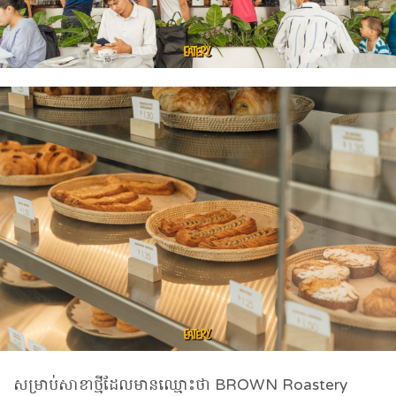
សម្រាប់សាខាថ្មីដែលមានឈ្មោះថា BROWN Roastery