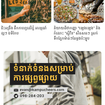
ជិះអង្រឹង ផឹកកាហ្វេលើភ្នំ អារម្មណ៍
និយាយពីថាកញ្ញា “ឡេងឡេង” និង
ល្អៗ ឯទីកែប
កំលោះ “ស្ទីវិន” សឺតសតៗ ស្រក់
ទឹកភ្នែកម៉ាត់ៗតែម្ដងប៉ះម្ហូប
នៅគីនមីសប្ដាហ៍នេះ